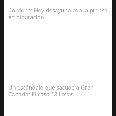
INVERSIONES, sorprende a las…
Córdoba: Hoy desayuno con la prensa
en diputación
Dic 17,
2024
#revista30dias #colaborandoporcórdoba
#diputacióndecórdoba Hoy la Diputación de Córdoba ha
realizado su tradicional desayuno con la prensa…
Un escándalo que sacude a Gran
Canaria: El caso 18 Lovas