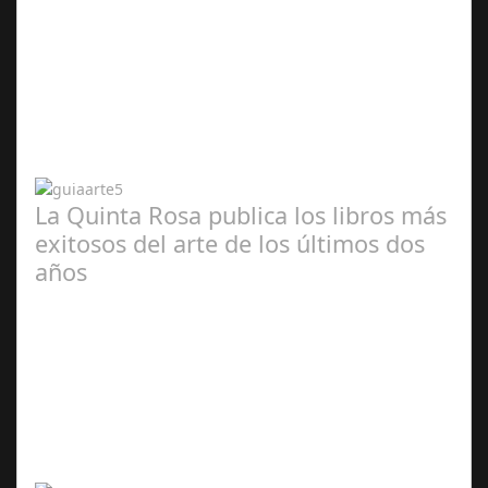
Abr 20,
2024
La Quinta Rosa publica los libros más
exitosos del arte de los últimos dos
años
Abr 20,
2024