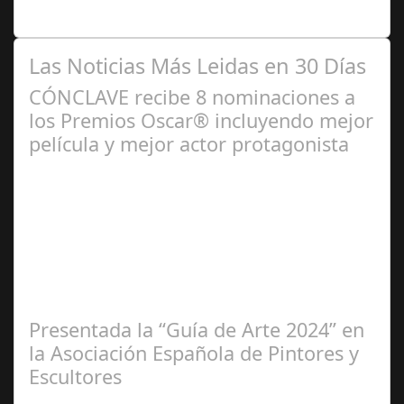
responsable de Audiología en…
Las Noticias Más Leidas en 30 Días
CÓNCLAVE recibe 8 nominaciones a
los Premios Oscar® incluyendo mejor
película y mejor actor protagonista
Ene 23,
2025
Presentada la “Guía de Arte 2024” en
la Asociación Española de Pintores y
Escultores