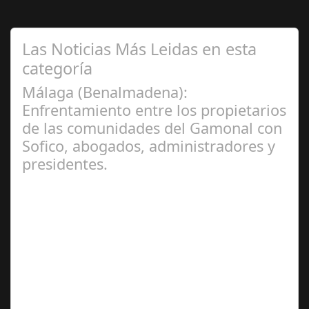
Las Noticias Más Leidas en esta
categoría
Málaga (Benalmadena):
Enfrentamiento entre los propietarios
de las comunidades del Gamonal con
Sofico, abogados, administradores y
presidentes.
Jul 31, 2024
La Mala fe de Sofico La negligencia de los abogados de
las comunidades. En el año 2015, la empresa SOFICO