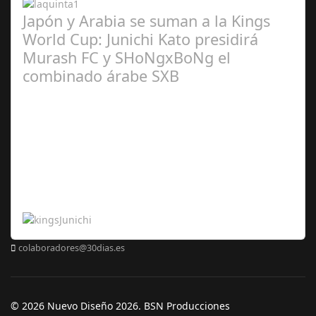
Japón y Arabia se suman a la Kings
World Cup: Junichi Kato presidirá
Murash FC y SHoNgxBoNg el
combinado árabe SXB
Abr 20,
2024
colaboradores@30dias.es
© 2026 Nuevo Diseño 2026. BSN Producciones