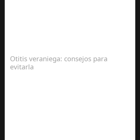
Sep 27,
2024
En el corazón de Gran Canaria, un escándalo legal de
gran magnitud ha sacudido a la sociedad. El caso 18
Lovas, como se le conoce, ha…
Otitis veraniega: consejos para
evitarla
Ago 04,
2024
Se trata de una infección especialmente común entre los
niños y bebés durante el verano Joan Francesc Horvath,