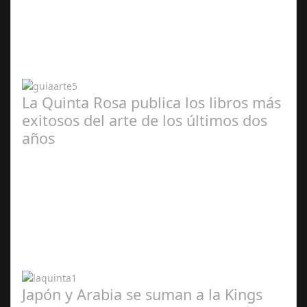
Abr 20,
2024
La Quinta Rosa publica los libros más
exitosos del arte de los últimos dos
años
Abr 20,
2024
Japón y Arabia se suman a la Kings