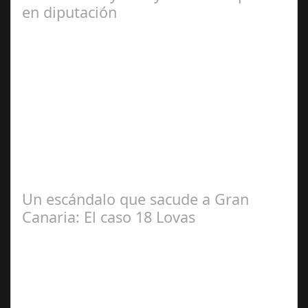
en diputación
Dic 17,
2024
#revista30dias #colaborandoporcórdoba
#diputacióndecórdoba Hoy la Diputación de Córdoba ha
realizado su tradicional desayuno con la prensa…
Un escándalo que sacude a Gran
Canaria: El caso 18 Lovas
Sep 27,