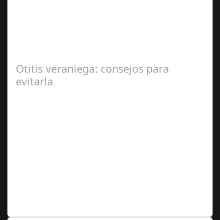
2024
En el corazón de Gran Canaria, un escándalo legal de
gran magnitud ha sacudido a la sociedad. El caso 18
Lovas, como se le conoce, ha…
Otitis veraniega: consejos para
evitarla
Ago 04,
2024
Se trata de una infección especialmente común entre los
niños y bebés durante el verano Joan Francesc Horvath,
responsable de Audiología en…