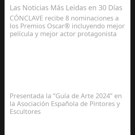
Las Noticias Más Leidas en 30 Días
CÓNCLAVE recibe 8 nominaciones a
los Premios Oscar® incluyendo mejor
película y mejor actor protagonista
Ene 23,
2025
Presentada la “Guía de Arte 2024” en
la Asociación Española de Pintores y
Escultores