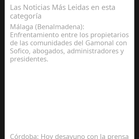
Las Noticias Más Leidas en esta
categoría
Málaga (Benalmadena):
Enfrentamiento entre los propietarios
de las comunidades del Gamonal con
Sofico, abogados, administradores y
presidentes.
Jul 31, 2024
La Mala fe de Sofico La negligencia de los abogados de
las comunidades. En el año 2015, la empresa SOFICO
INVERSIONES, sorprende a las…
Córdoba: Hoy desayuno con la prensa