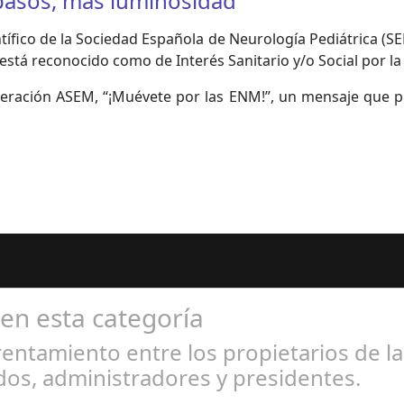
 pasos, más luminosidad
tífico de la Sociedad Española de Neurología Pediátrica (SEN
está reconocido como de Interés Sanitario y/o Social por la
deración ASEM, “¡Muévete por las ENM!”, un mensaje que p
 en esta categoría
entamiento entre los propietarios de l
os, administradores y presidentes.