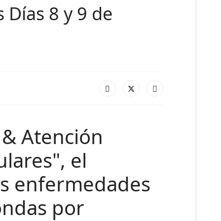
Días 8 y 9 de
n & Atención
lares", el
las enfermedades
ondas por