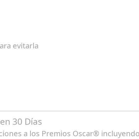
ep 27, 2024
egal de gran magnitud ha sacudido a la sociedad. El caso 18 Lovas
ara evitarla
go 04, 2024
n entre los niños y bebés durante el verano Joan Francesc Horvath
 en 30 Días
ones a los Premios Oscar® incluyendo 