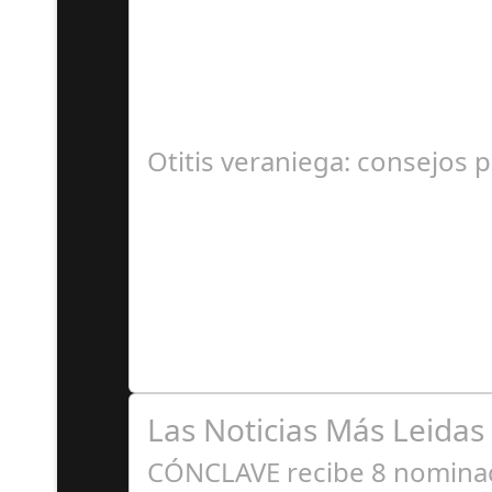
S
En el corazón de Gran Canaria, un escándalo l
Otitis veraniega: consejos p
A
Se trata de una infección especialmente comú
Las Noticias Más Leidas
CÓNCLAVE recibe 8 nominaci