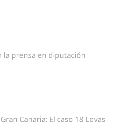
l 31, 2024
bogados de las comunidades. En el año 2015, la empresa SOFICO IN
 la prensa en diputación
ic 17, 2024
tacióndecórdoba Hoy la Diputación de Córdoba ha realizado su tr
Gran Canaria: El caso 18 Lovas