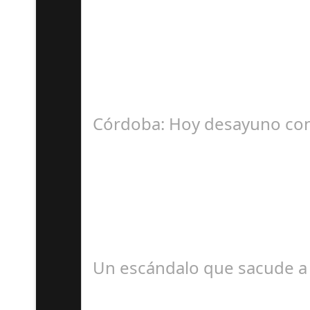
Ju
La Mala fe de Sofico La negligencia de los a
Córdoba: Hoy desayuno con
D
#revista30dias #colaborandoporcórdoba #dipu
Un escándalo que sacude a 