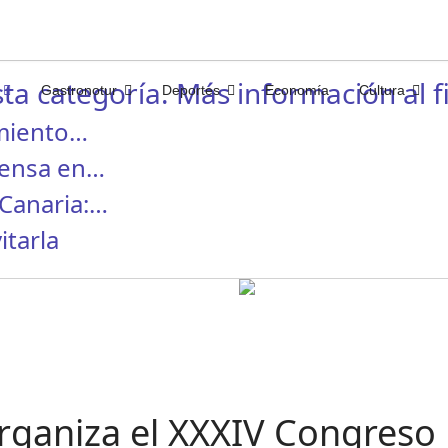
ta categoría. Más información al fi
Gastronotur
Deportes
Economía
Cultura
miento…
rensa en…
Canaria:…
itarla
ganiza el XXXIV Congreso 