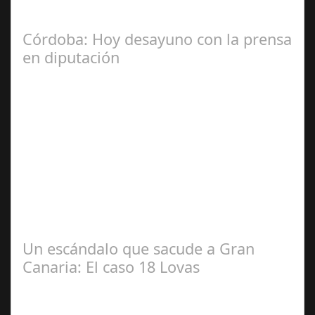
las comunidades. En el año 2015, la empresa SOFICO
INVERSIONES, sorprende a las…
Córdoba: Hoy desayuno con la prensa
en diputación
Dic 17,
2024
#revista30dias #colaborandoporcórdoba
#diputacióndecórdoba Hoy la Diputación de Córdoba ha
realizado su tradicional desayuno con la prensa…
Un escándalo que sacude a Gran
Canaria: El caso 18 Lovas