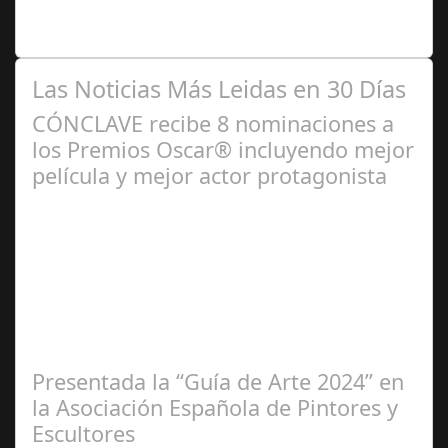
niños y bebés durante el verano Joan Francesc Horvath,
responsable de Audiología en…
Las Noticias Más Leidas en 30 Días
CÓNCLAVE recibe 8 nominaciones a
los Premios Oscar® incluyendo mejor
película y mejor actor protagonista
Ene 23,
2025
Presentada la “Guía de Arte 2024” en
la Asociación Española de Pintores y
Escultores