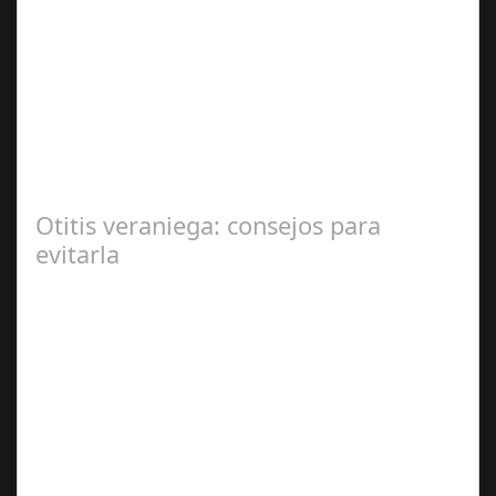
Sep 27,
2024
En el corazón de Gran Canaria, un escándalo legal de
gran magnitud ha sacudido a la sociedad. El caso 18
Lovas, como se le conoce, ha…
Otitis veraniega: consejos para
evitarla
Ago 04,
2024
Se trata de una infección especialmente común entre los