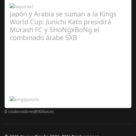
Japón y Arabia se suman a la Kings
World Cup: Junichi Kato presidirá
Murash FC y SHoNgxBoNg el
combinado árabe SXB
Abr 20,
2024
colaboradores@30dias.es