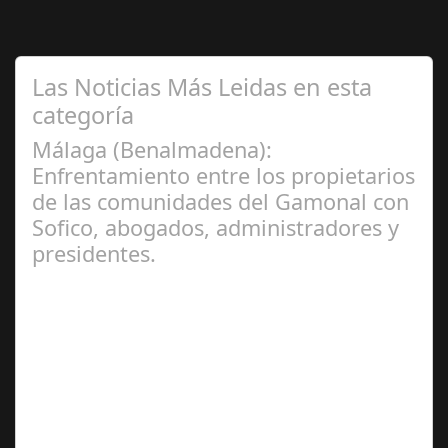
Las Noticias Más Leidas en esta
categoría
Málaga (Benalmadena):
Enfrentamiento entre los propietarios
de las comunidades del Gamonal con
Sofico, abogados, administradores y
presidentes.
Jul 31, 2024
La Mala fe de Sofico La negligencia de los abogados de