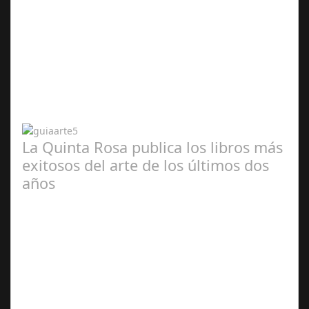
Abr 20,
2024
La Quinta Rosa publica los libros más
exitosos del arte de los últimos dos
años
Abr 20,
2024