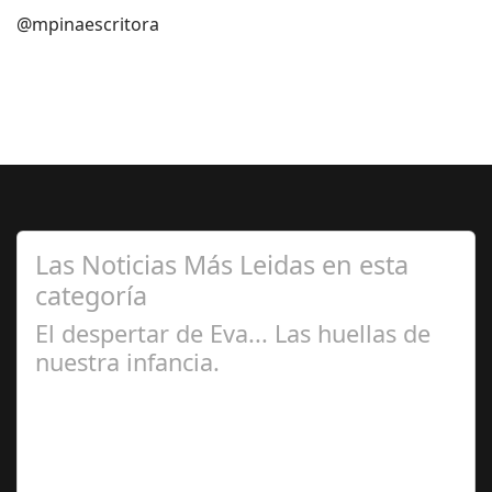
@mpinaescritora
Las Noticias Más Leidas en esta
categoría
El despertar de Eva... Las huellas de
nuestra infancia.
Mar 14,