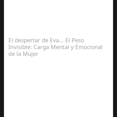
2025
Las huellas de nuestra infancia: Reconociendo y
transformando los mensajes que nos marcaron Ser
mujer es un viaje lleno de capas,…
El despertar de Eva... El Peso
Invisible: Carga Mental y Emocional
de la Mujer
Mar 21,
2025
Las mujeres de hoy no solo enfrentamos las demandas
visibles de la vida diaria: trabajo, hogar, familia,