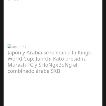
Abr 20,
2024
Japón y Arabia se suman a la Kings
World Cup: Junichi Kato presidirá
Murash FC y SHoNgxBoNg el
combinado árabe SXB
Abr 20,