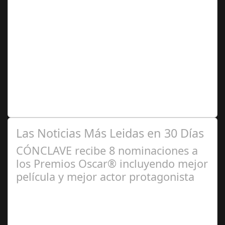
Jun 16,
2025
Se acercan las vacaciones escolares y, para muchas
madres, no empieza el descanso. Empieza el doble
turno. Parece que el verano solo es…
Las Noticias Más Leidas en 30 Días
CÓNCLAVE recibe 8 nominaciones a
los Premios Oscar® incluyendo mejor
película y mejor actor protagonista
Ene 23,