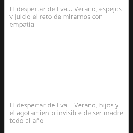
relaciones y proyectos personales.…
El despertar de Eva... Verano, espejos
y juicio el reto de mirarnos con
empatía
Jun 21,
2025
Llega el verano y con él todo se muestra más expuesto,
los cuerpos, las rutinas, las emociones y por alguna
razón también los juicios. Hoy…
El despertar de Eva... Verano, hijos y
el agotamiento invisible de ser madre
todo el año