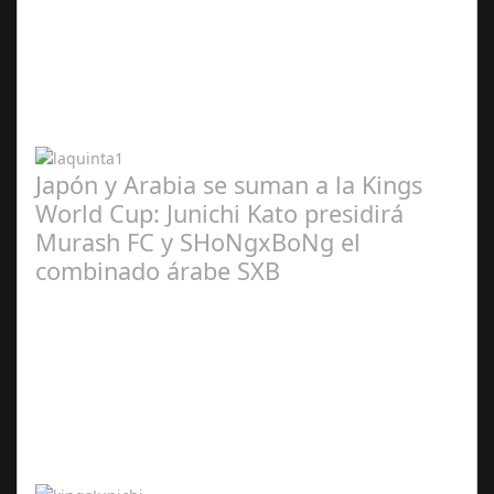
Abr 20,
2024
Japón y Arabia se suman a la Kings
World Cup: Junichi Kato presidirá
Murash FC y SHoNgxBoNg el
combinado árabe SXB
Abr 20,
2024