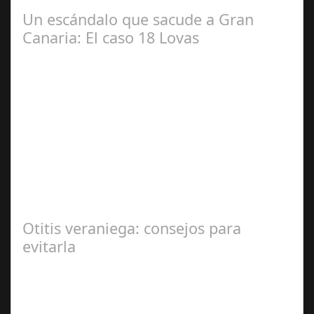
realizado su tradicional desayuno con la prensa…
Un escándalo que sacude a Gran
Canaria: El caso 18 Lovas
Sep 27,
2024
En el corazón de Gran Canaria, un escándalo legal de
gran magnitud ha sacudido a la sociedad. El caso 18
Lovas, como se le conoce, ha…
Otitis veraniega: consejos para
evitarla
Ago 04,