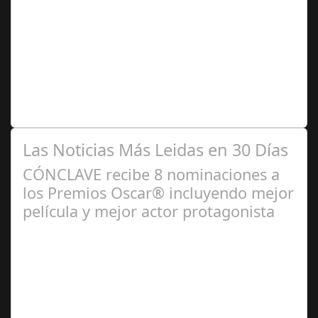
2024
Se trata de una infección especialmente común entre los
niños y bebés durante el verano Joan Francesc Horvath,
responsable de Audiología en…
Las Noticias Más Leidas en 30 Días
CÓNCLAVE recibe 8 nominaciones a
los Premios Oscar® incluyendo mejor
película y mejor actor protagonista
Ene 23,