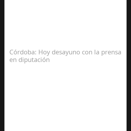
Jul 31, 2024
La Mala fe de Sofico La negligencia de los abogados de
las comunidades. En el año 2015, la empresa SOFICO
INVERSIONES, sorprende a las…
Córdoba: Hoy desayuno con la prensa
en diputación
Dic 17,
2024
#revista30dias #colaborandoporcórdoba
#diputacióndecórdoba Hoy la Diputación de Córdoba ha