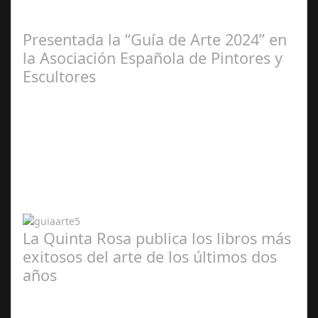
2025
Presentada la “Guía de Arte 2024” en
la Asociación Española de Pintores y
Escultores
Abr 20,
2024
La Quinta Rosa publica los libros más
exitosos del arte de los últimos dos
años