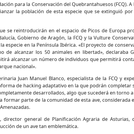
ación para la Conservación del Quebrantahuesos (FCQ). A lo
anzar la población de esta especie que se extinguió por 
e se reintroducirán en el espacio de Picos de Europa pro
dalucía, Gobierno de Aragón, la FCQ y la Vulture Conserva
e la especie en la Península Ibérica. «El proyecto de conse
de alcanzar los 50 animales en libertad», declaraba G
itirá alcanzar un número de individuos que permitirá con
parque nacional».
rinaria Juan Manuel Blanco, especialista de la FCQ y expe
taforma de hacking adaptativo en la que podrán completar 
completamente desarrollados, algo que sucederá en torno 
r a formar parte de la comunidad de esta ave, considerada 
es Amenazadas.
director general de Planificación Agraria de Asturias,
ducción de un ave tan emblemática.