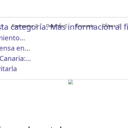
ta categoría. Más información al fi
Gastronotur
Deportes
Economía
Cultura
miento…
rensa en…
Canaria:…
itarla