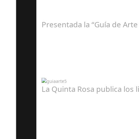
Presentada la “Guía de Arte
A
La Quinta Rosa publica los 
A