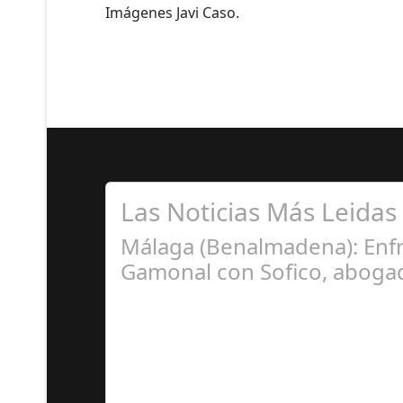
Imágenes Javi Caso.
Las Noticias Más Leidas
Málaga (Benalmadena): Enfr
Gamonal con Sofico, abogad
Ju