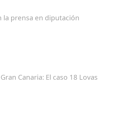
bogados de las comunidades. En el año 2015, la empresa SOFICO IN
 la prensa en diputación
ic 17, 2024
tacióndecórdoba Hoy la Diputación de Córdoba ha realizado su tr
Gran Canaria: El caso 18 Lovas
ep 27, 2024