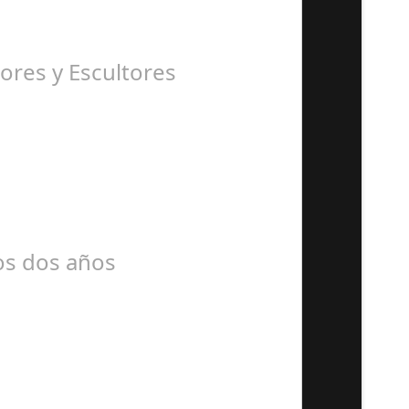
ores y Escultores
mos dos años