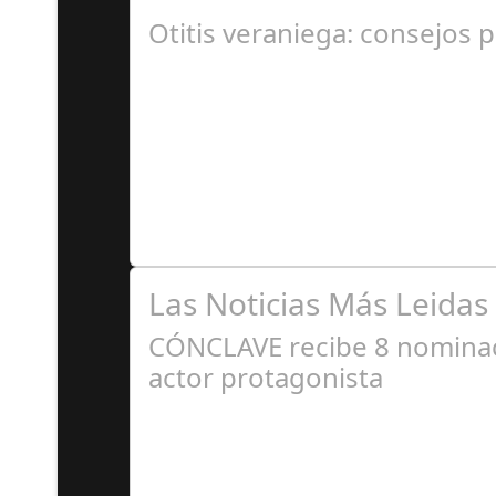
En el corazón de Gran Canaria, un escándalo l
Otitis veraniega: consejos p
A
Se trata de una infección especialmente comú
Las Noticias Más Leidas
CÓNCLAVE recibe 8 nominaci
actor protagonista
E