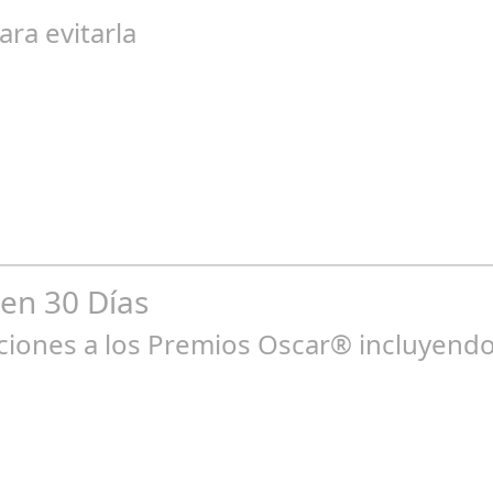
egal de gran magnitud ha sacudido a la sociedad. El caso 18 Lovas
ara evitarla
go 04, 2024
n entre los niños y bebés durante el verano Joan Francesc Horvath
 en 30 Días
ones a los Premios Oscar® incluyendo 
ne 23, 2025