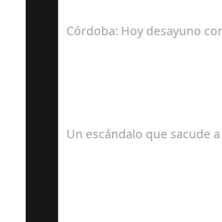
La Mala fe de Sofico La negligencia de los a
Córdoba: Hoy desayuno con
D
#revista30dias #colaborandoporcórdoba #dipu
Un escándalo que sacude a 
S