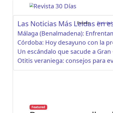
Las Noticias Más Leidas en es
Portada
Sociedad
Málaga (Benalmadena): Enfrenta
Córdoba: Hoy desayuno con la p
Un escándalo que sacude a Gran 
Otitis veraniega: consejos para ev
Featured