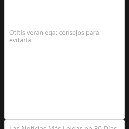
2024
En el corazón de Gran Canaria, un escándalo legal de
gran magnitud ha sacudido a la sociedad. El caso 18
Lovas, como se le conoce, ha…
Otitis veraniega: consejos para
evitarla
Ago 04,
2024
Se trata de una infección especialmente común entre los
niños y bebés durante el verano Joan Francesc Horvath,
responsable de Audiología en…
Las Noticias Más Leidas en 30 Días