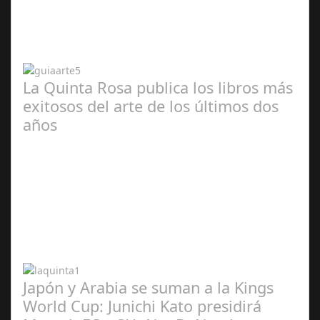
2024
La Quinta Rosa publica los libros más
exitosos del arte de los últimos dos
años
Abr 20,
2024
Japón y Arabia se suman a la Kings
World Cup: Junichi Kato presidirá