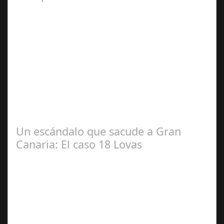
Dic 17,
2024
#revista30dias #colaborandoporcórdoba
#diputacióndecórdoba Hoy la Diputación de Córdoba ha
realizado su tradicional desayuno con la prensa…
Un escándalo que sacude a Gran
Canaria: El caso 18 Lovas
Sep 27,