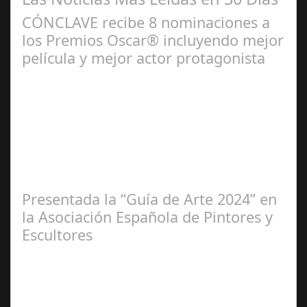
CÓNCLAVE recibe 8 nominaciones a
los Premios Oscar® incluyendo mejor
película y mejor actor protagonista
Ene 23,
2025
Presentada la “Guía de Arte 2024” en
la Asociación Española de Pintores y
Escultores
Abr 20,