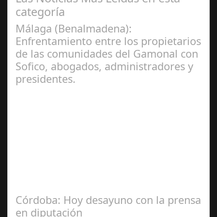
categoría
Málaga (Benalmadena):
Enfrentamiento entre los propietarios
de las comunidades del Gamonal con
Sofico, abogados, administradores y
presidentes.
Jul 31, 2024
La Mala fe de Sofico La negligencia de los abogados de
las comunidades. En el año 2015, la empresa SOFICO
INVERSIONES, sorprende a las…
Córdoba: Hoy desayuno con la prensa
en diputación