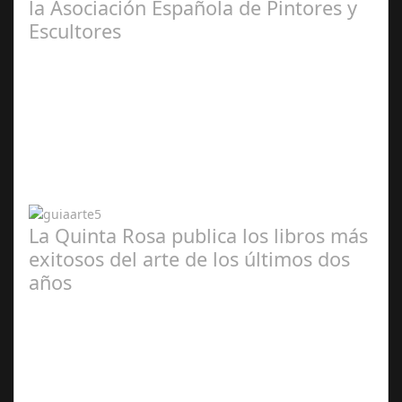
la Asociación Española de Pintores y
Escultores
Abr 20,
2024
La Quinta Rosa publica los libros más
exitosos del arte de los últimos dos
años
Abr 20,