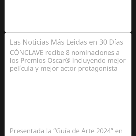
2024
Se trata de una infección especialmente común entre los
niños y bebés durante el verano Joan Francesc Horvath,
responsable de Audiología en…
Las Noticias Más Leidas en 30 Días
CÓNCLAVE recibe 8 nominaciones a
los Premios Oscar® incluyendo mejor
película y mejor actor protagonista
Ene 23,
2025
Presentada la “Guía de Arte 2024” en