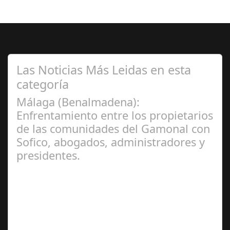
Las Noticias Más Leidas en esta
categoría
Málaga (Benalmadena):
Enfrentamiento entre los propietarios
de las comunidades del Gamonal con
Sofico, abogados, administradores y
presidentes.
Jul 31, 2024