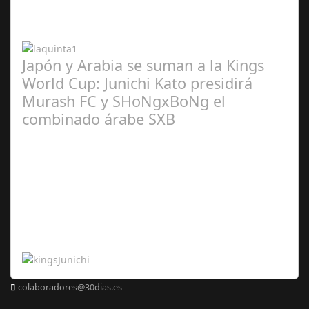
2024
Japón y Arabia se suman a la Kings
World Cup: Junichi Kato presidirá
Murash FC y SHoNgxBoNg el
combinado árabe SXB
Abr 20,
2024
colaboradores@30dias.es