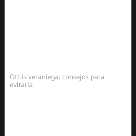
Sep 27,
2024
En el corazón de Gran Canaria, un escándalo legal de
gran magnitud ha sacudido a la sociedad. El caso 18
Lovas, como se le conoce, ha…
Otitis veraniega: consejos para
evitarla
Ago 04,