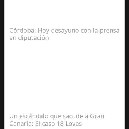
La Mala fe de Sofico La negligencia de los abogados de
las comunidades. En el año 2015, la empresa SOFICO
INVERSIONES, sorprende a las…
Córdoba: Hoy desayuno con la prensa
en diputación
Dic 17,
2024
#revista30dias #colaborandoporcórdoba
#diputacióndecórdoba Hoy la Diputación de Córdoba ha
realizado su tradicional desayuno con la prensa…
Un escándalo que sacude a Gran
Canaria: El caso 18 Lovas