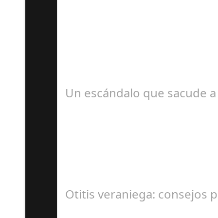
D
#revista30dias #colaborandoporcórdoba #dipu
Un escándalo que sacude a 
S
En el corazón de Gran Canaria, un escándalo l
Otitis veraniega: consejos p