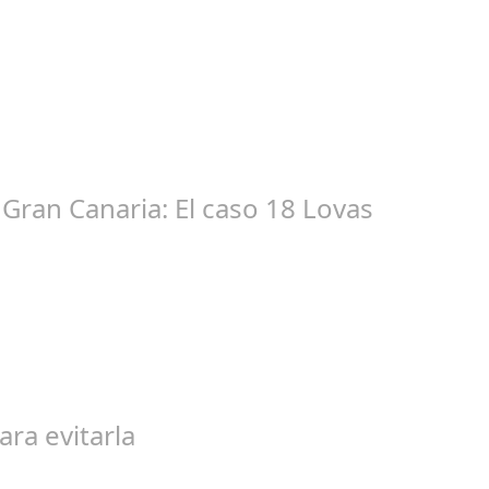
ic 17, 2024
tacióndecórdoba Hoy la Diputación de Córdoba ha realizado su tr
Gran Canaria: El caso 18 Lovas
ep 27, 2024
egal de gran magnitud ha sacudido a la sociedad. El caso 18 Lovas
ara evitarla