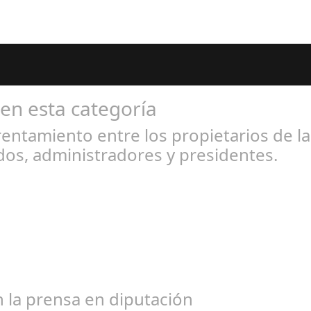
 en esta categoría
entamiento entre los propietarios de l
os, administradores y presidentes.
l 31, 2024
bogados de las comunidades. En el año 2015, la empresa SOFICO IN
 la prensa en diputación