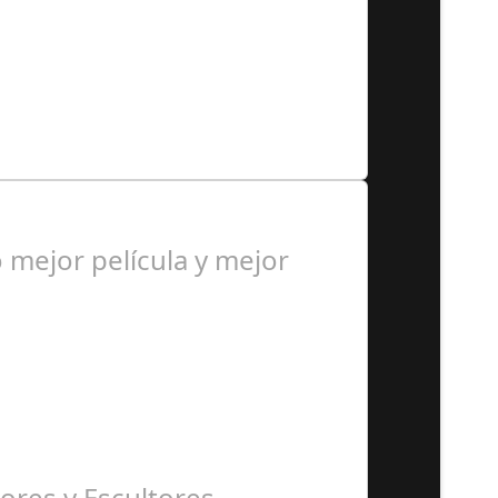
, responsable de Audiología en…
mejor película y mejor
ores y Escultores