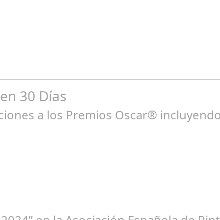
go 04, 2024
n entre los niños y bebés durante el verano Joan Francesc Horvath
 en 30 Días
ones a los Premios Oscar® incluyendo 
ne 23, 2025
 2024” en la Asociación Española de Pint