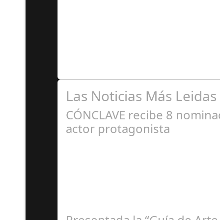
A
Se trata de una infección especialmente comú
Las Noticias Más Leidas
CÓNCLAVE recibe 8 nominaci
actor protagonista
E
Presentada la “Guía de Arte