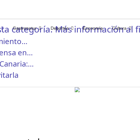
ta categoría. Más información al fi
Gastronotur
Deportes
Economía
Cultura
miento…
rensa en…
Canaria:…
itarla