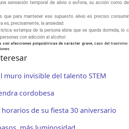
una sensación temporal de alivio o euforia, su acción como d
o es que para mantener ese supuesto alivio es preciso consum
a es, precisamente, la ansiedad.
rística estampa de la persona ebria que se queda dormida, lo ci
personas con adicción al alcohol.
a con afecciones psiquiátricas de carácter grave
, caso del trastorno 
iones.
nteresar
l muro invisible del talento STEM
mendra cordobesa
orarios de su fiesta 30 aniversario
 pasos, más luminosidad