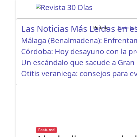
Las Noticias Más Leidas en es
Portada
Sociedad
Málaga (Benalmadena): Enfrenta
Córdoba: Hoy desayuno con la p
Un escándalo que sacude a Gran 
Otitis veraniega: consejos para ev
Featured