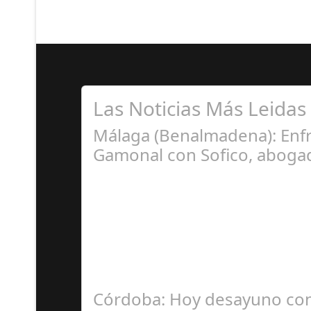
Las Noticias Más Leidas
Málaga (Benalmadena): Enfr
Gamonal con Sofico, abogad
Ju
La Mala fe de Sofico La negligencia de los a
Córdoba: Hoy desayuno con