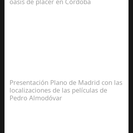
oasis de placer en Córdoba
May 28,
2025
Un espacio único donde la gastronomía, la música y el
buen ambiente se unen para disfrutar sin prisa La
ciudad de Córdoba se prepara para…
Presentación Plano de Madrid con las
localizaciones de las películas de
Pedro Almodóvar
Sep 10,