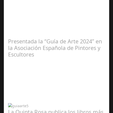
Ene 23,
2025
Presentada la “Guía de Arte 2024” en
la Asociación Española de Pintores y
Escultores
Abr 20,
2024
La Quinta Rosa publica los libros más