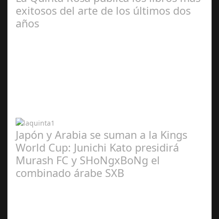
exitosos del arte de los últimos dos
años
Abr 20,
2024
Japón y Arabia se suman a la Kings
World Cup: Junichi Kato presidirá
Murash FC y SHoNgxBoNg el
combinado árabe SXB