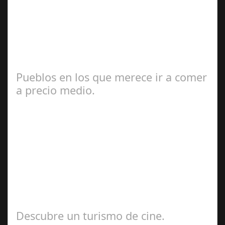
2024
Con ocasión de la exposición MADRID, CHICA
ALMODÓVAR El próximo 11 de septiembre de 2024
tendrá lugar a las 19.00 hrs en la librería Ocho y…
Pueblos en los que merece ir a comer
a precio medio.
Jul 17, 2024
Seguimos recomendando propuesta para viajes durante
este verano. España es un país conocido por su rica y
variada gastronomía. Desde el…
Descubre un turismo de cine.