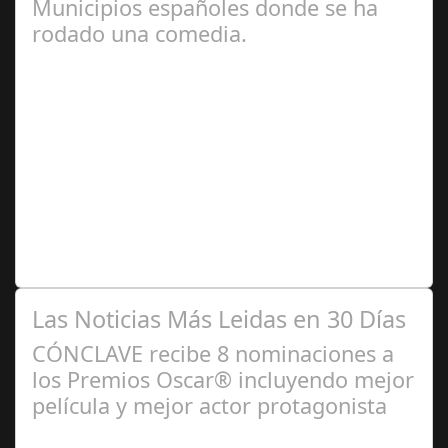
Municipios españoles donde se ha
rodado una comedia.
Jul 12, 2024
España es un país con una rica tradición
cinematográfica, especialmente en el género de la
comedia. A lo largo de los años, varios pueblos…
Las Noticias Más Leidas en 30 Días
CÓNCLAVE recibe 8 nominaciones a
los Premios Oscar® incluyendo mejor
película y mejor actor protagonista