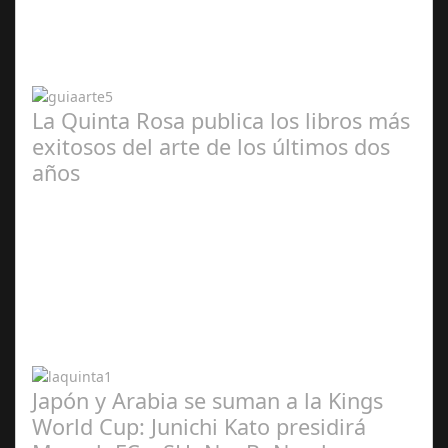
2024
La Quinta Rosa publica los libros más
exitosos del arte de los últimos dos
años
Abr 20,
2024
Japón y Arabia se suman a la Kings
World Cup: Junichi Kato presidirá