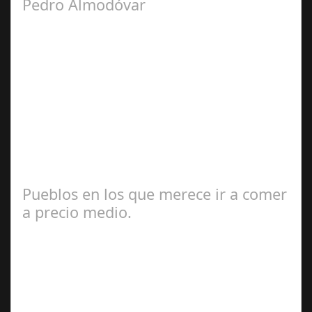
Pedro Almodóvar
Sep 10,
2024
Con ocasión de la exposición MADRID, CHICA
ALMODÓVAR El próximo 11 de septiembre de 2024
tendrá lugar a las 19.00 hrs en la librería Ocho y…
Pueblos en los que merece ir a comer
a precio medio.
Jul 17, 2024