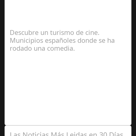
Seguimos recomendando propuesta para viajes durante
este verano. España es un país conocido por su rica y
variada gastronomía. Desde el…
Descubre un turismo de cine.
Municipios españoles donde se ha
rodado una comedia.
Jul 12, 2024
España es un país con una rica tradición
cinematográfica, especialmente en el género de la
comedia. A lo largo de los años, varios pueblos…
Las Noticias Más Leidas en 30 Días