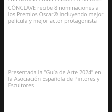
CÓNCLAVE recibe 8 nominaciones a
los Premios Oscar® incluyendo mejor
película y mejor actor protagonista
Ene 23,
2025
Presentada la “Guía de Arte 2024” en
la Asociación Española de Pintores y
Escultores
Abr 20,