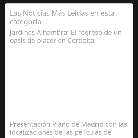
Las Noticias Más Leidas en esta
categoría
Jardines Alhambra: El regreso de un
oasis de placer en Córdoba
May 28,
2025
Un espacio único donde la gastronomía, la música y el
buen ambiente se unen para disfrutar sin prisa La
ciudad de Córdoba se prepara para…
Presentación Plano de Madrid con las
localizaciones de las películas de