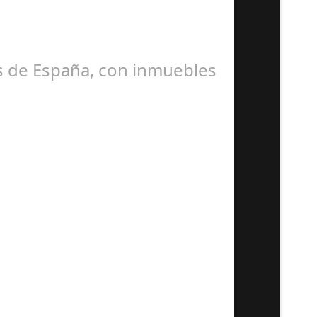
uridad de sus aviones tras…
as de España, con inmuebles
 un inmueble de 90 metros…