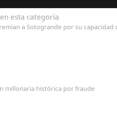
 en esta categoría
premian a Sotogrande por su capacida
l 07, 2024
como modelo a seguir en la creación de un entorno de calidad y so
 millonaria histórica por fraude
l 17, 2024