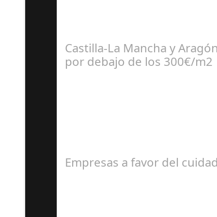
Un hito en la aviación comercial La empresa 
Castilla-La Mancha y Aragó
por debajo de los 300€/m2
Ju
El portal inmobiliario pisos.com revela cuále
Empresas a favor del cuid
A