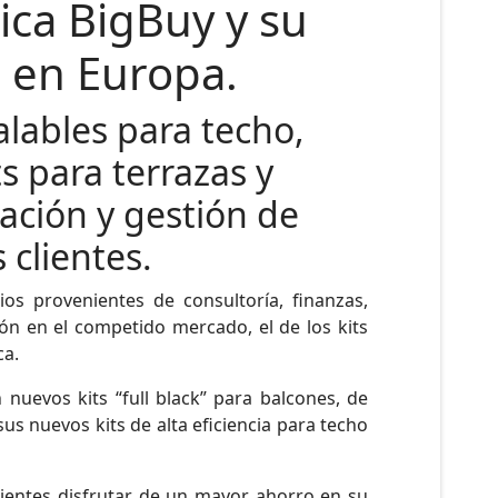
ica BigBuy y su
 en Europa.
alables para techo,
s para terrazas y
lación y gestión de
 clientes.
os provenientes de consultoría, finanzas,
ión en el competido mercado, el de los kits
ca.
nuevos kits “full black” para balcones, de
s nuevos kits de alta eficiencia para techo
lientes disfrutar de un mayor ahorro en su