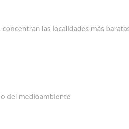
norteamericana deberá pagar una multa millonaria y mejorar la seg
n concentran las localidades más barat
l 10, 2024
s son los 25 municipios más baratos a nivel nacional para comprar
ado del medioambiente
go 06, 2024