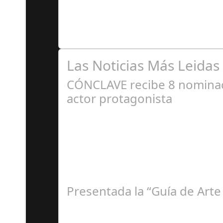
6 de cada 10 empresas españolas estiman apli
Las Noticias Más Leidas
CÓNCLAVE recibe 8 nominaci
actor protagonista
E
Presentada la “Guía de Arte