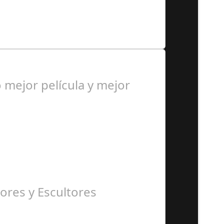
esas españolas han contemplado…
mejor película y mejor
ores y Escultores