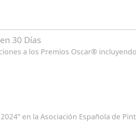
car políticas ESG Durante los últimos meses, el 60% de las empr
 en 30 Días
ones a los Premios Oscar® incluyendo 
ne 23, 2025
 2024” en la Asociación Española de Pint