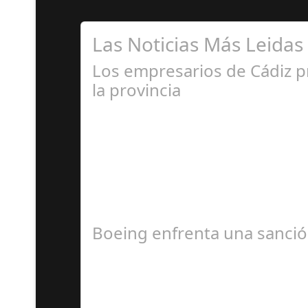
Las Noticias Más Leidas
Los empresarios de Cádiz 
la provincia
Ju
La CEC la destaca por su visión innovadora y 
Boeing enfrenta una sanción
Ju