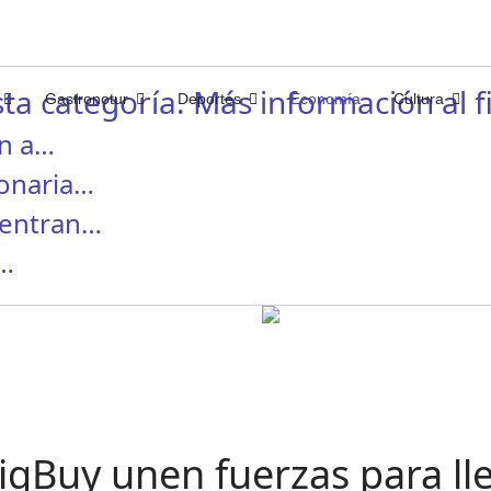
ta categoría. Más información al fi
Gastronotur
Deportes
Economía
Cultura
an a…
lonaria…
centran…
l…
igBuy unen fuerzas para lle