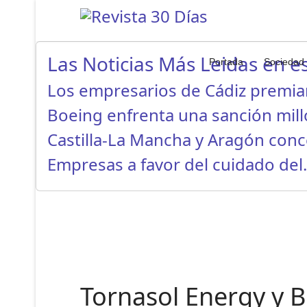
Las Noticias Más Leidas en es
Portada
Sociedad
Los empresarios de Cádiz premi
Boeing enfrenta una sanción mil
Castilla-La Mancha y Aragón con
Empresas a favor del cuidado de
Tornasol Energy y B