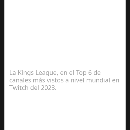
May 01,
2024
El equipo de Socuellamos, Cabezuelo Foods Club
Baloncesto, sorteará, para recoger fondos una obra del
artista reconocido internacionalmente…
La Kings League, en el Top 6 de
canales más vistos a nivel mundial en
Twitch del 2023.
Abr 20,