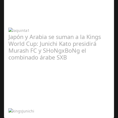
Abr 20,
2024
Japón y Arabia se suman a la Kings
World Cup: Junichi Kato presidirá
Murash FC y SHoNgxBoNg el
combinado árabe SXB
Abr 20,
2024