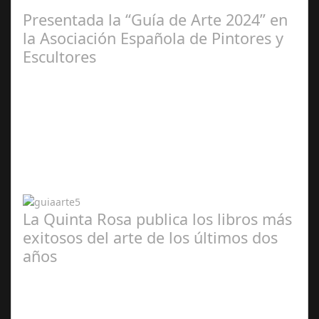
2025
Presentada la “Guía de Arte 2024” en
la Asociación Española de Pintores y
Escultores
Abr 20,
2024
La Quinta Rosa publica los libros más
exitosos del arte de los últimos dos
años