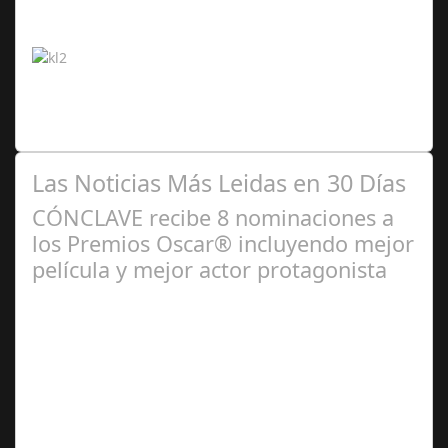
2024
¡La competición acumula más de 80 millones de horas
vistas por parte de los usuarios, sumando más de 3
millones de seguidores! ¡La Kings…
Las Noticias Más Leidas en 30 Días
CÓNCLAVE recibe 8 nominaciones a
los Premios Oscar® incluyendo mejor
película y mejor actor protagonista
Ene 23,