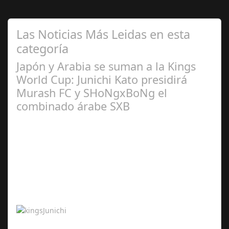
Las Noticias Más Leidas en esta
categoría
Japón y Arabia se suman a la Kings
World Cup: Junichi Kato presidirá
Murash FC y SHoNgxBoNg el
combinado árabe SXB
Abr 20,
2024
Junichi Kato presidirá Murash FC y SHoNgxBoNg el