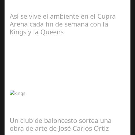
combinado árabe SXB Tras los anuncios de Alemania,
Brasil, Francia, Bélgica y Reino Unido,…
Así se vive el ambiente en el Cupra
Arena cada fin de semana con la
Kings y la Queens
Abr 20,
2024
¡La grada fan de la Kings y la Queens se estrenó durante
el fin de semana y trasladó toda la emoción de los
aficionados al terreno de juego…
Un club de baloncesto sortea una
obra de arte de José Carlos Ortiz