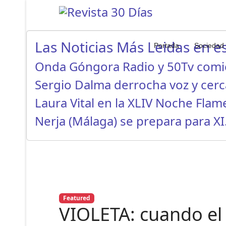
Las Noticias Más Leidas en es
Portada
Sociedad
Onda Góngora Radio y 50Tv com
Sergio Dalma derrocha voz y cer
Laura Vital en la XLIV Noche Fla
Nerja (Málaga) se prepara para X
Featured
VIOLETA: cuando el 