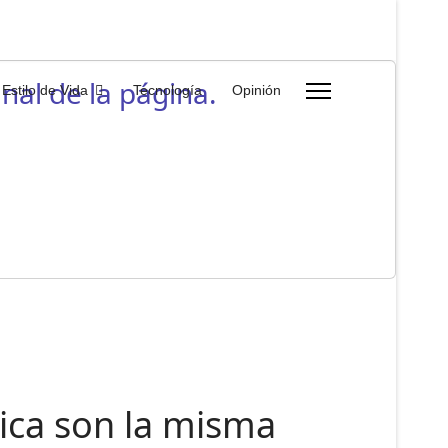
nal de la página.
Estilo de Vida
Tecnología
Opinión
ica son la misma