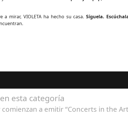
eve a mirar, VIOLETA ha hecho su casa.
Síguela. Escúchal
encuentran.
 en esta categoría
comienzan a emitir “Concerts in the Art