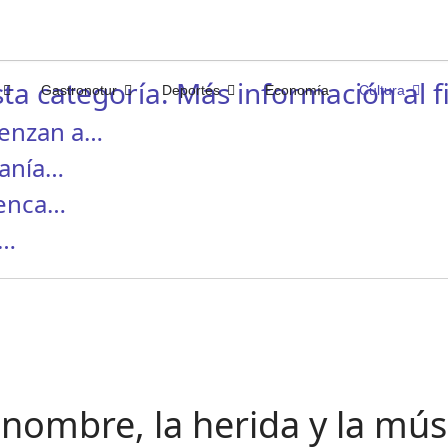
ta categoría. Más información al fi
Gastronotur
Deportes
Economía
Cultura
ienzan a…
canía…
menca…
I…
nombre, la herida y la mús