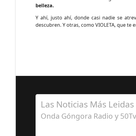
belleza.
Y ahí, justo ahí, donde casi nadie se atr
descubren. Y otras, como VIOLETA, que te 
Las Noticias Más Leidas
Onda Góngora Radio y 50Tv 