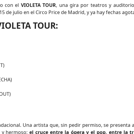
cto con el
VIOLETA TOUR
, una gira por teatros y audito
5 de julio en el Circo Price de Madrid, y ya hay fechas agot
VIOLETA TOUR:
T)
ECHA)
OUT)
ndacional. Una artista que, sin pedir permiso, se present
o y hermoso:
el cruce entre la ópera y el pop, entre la t