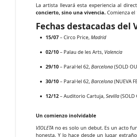
La artista llevará esta experiencia al dire
concierto, sino una vivencia.
Comienza el 1
Fechas destacadas del 
15/07
– Circo Price,
Madrid
02/10
– Palau de les Arts,
Valencia
29/10
– Paral·lel 62,
Barcelona
(SOLD OU
30/10
– Paral·lel 62,
Barcelona
(NUEVA F
12/12
– Auditorio Cartuja,
Sevilla
(SOLD 
Un comienzo inolvidable
VIOLETA
no es solo un debut. Es un acto fu
honesta. Y lo hace desde un lugar extrañ