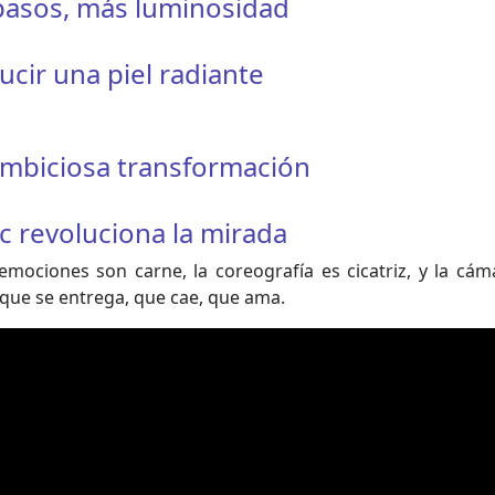
 pasos, más luminosidad
ucir una piel radiante
ambiciosa transformación
ic revoluciona la mirada
mociones son carne, la coreografía es cicatriz, y la cá
que se entrega, que cae, que ama.