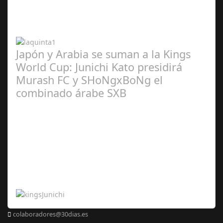
2024
Japón y Arabia se suman a la Kings
World Cup: Junichi Kato presidirá
Murash FC y SHoNgxBoNg el
combinado árabe SXB
Abr 20,
2024
colaboradores@30dias.es