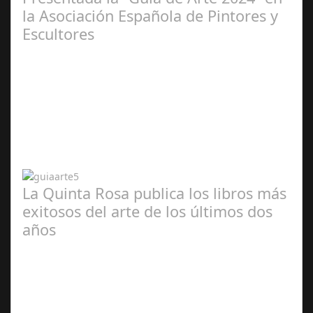
la Asociación Española de Pintores y
Escultores
Abr 20,
2024
La Quinta Rosa publica los libros más
exitosos del arte de los últimos dos
años
Abr 20,