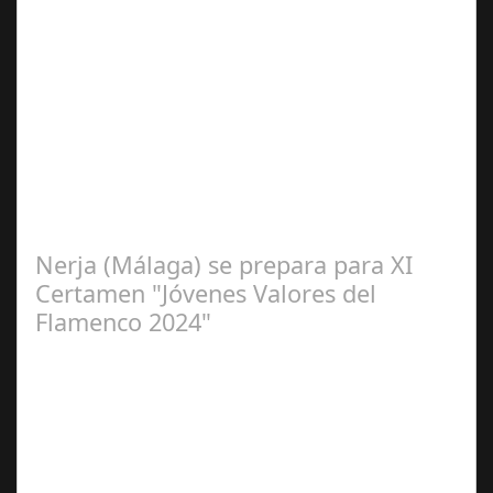
Sep 16,
2024
La cantaora Laura Vital, estará en la XLIV Noche
Flamenca de Cañete de las Torres. El 25 de Septiembre
de 2024. Organiza. Peña Cultural…
Nerja (Málaga) se prepara para XI
Certamen "Jóvenes Valores del
Flamenco 2024"
Ago 10,