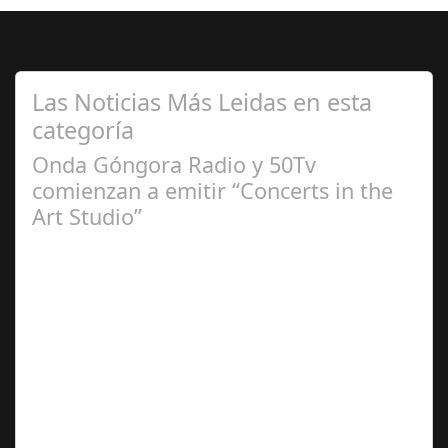
Las Noticias Más Leidas en esta
categoría
Onda Góngora Radio y 50Tv
comienzan a emitir “Concerts in the
Art Studio”
Sep 21,
2024
El programa pasa a integrarse en la programación
habitual de dichas cadenas de Radio y Televisión La