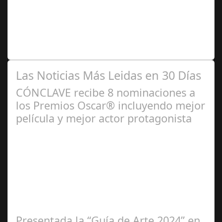
2024
Premio Especial: Letras originales para la visibilidad de
la mujer en el flamenco. Ventana Abierta. arte, cultura,
personas, una asociación…
Las Noticias Más Leidas en 30 Días
CÓNCLAVE recibe 8 nominaciones a
los Premios Oscar® incluyendo mejor
película y mejor actor protagonista
Ene 23,
2025
Presentada la “Guía de Arte 2024” en