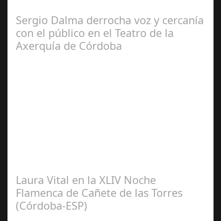
productora BSN ha llegado…
Sergio Dalma derrocha voz y cercanía
con el público en el Teatro de la
Axerquía de Córdoba
Sep 08,
2024
El pasado sábado 7 de septiembre, el emblemático
Teatro de la Axerquía de Córdoba se llenó de magia y
emoción con la presentación de Sergio…
Laura Vital en la XLIV Noche
Flamenca de Cañete de las Torres
(Córdoba-ESP)