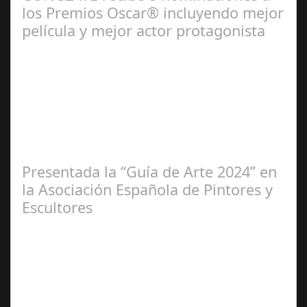
los Premios Oscar® incluyendo mejor
película y mejor actor protagonista
Ene 23,
2025
Presentada la “Guía de Arte 2024” en
la Asociación Española de Pintores y
Escultores
Abr 20,