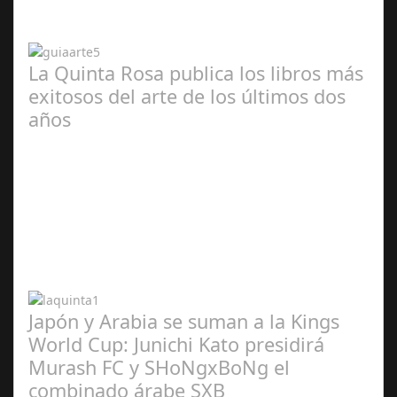
2024
La Quinta Rosa publica los libros más
exitosos del arte de los últimos dos
años
Abr 20,
2024
Japón y Arabia se suman a la Kings
World Cup: Junichi Kato presidirá
Murash FC y SHoNgxBoNg el
combinado árabe SXB