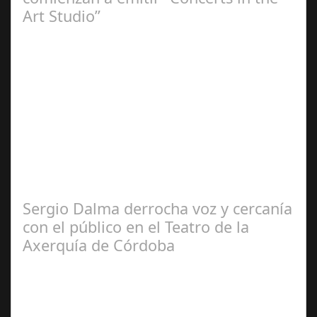
Art Studio”
Sep 21,
2024
El programa pasa a integrarse en la programación
habitual de dichas cadenas de Radio y Televisión La
productora BSN ha llegado…
Sergio Dalma derrocha voz y cercanía
con el público en el Teatro de la
Axerquía de Córdoba
Sep 08,