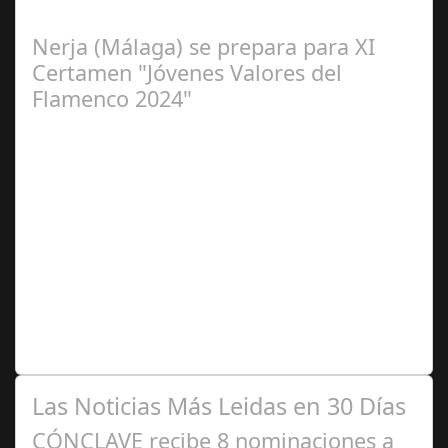
Flamenca de Cañete de las Torres. El 25 de Septiembre
de 2024. Organiza. Peña Cultural…
Nerja (Málaga) se prepara para XI
Certamen "Jóvenes Valores del
Flamenco 2024"
Ago 10,
2024
Premio Especial: Letras originales para la visibilidad de
la mujer en el flamenco. Ventana Abierta. arte, cultura,
personas, una asociación…
Las Noticias Más Leidas en 30 Días
CÓNCLAVE recibe 8 nominaciones a