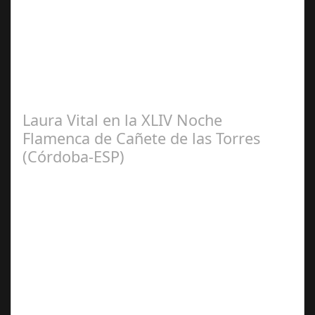
2024
El pasado sábado 7 de septiembre, el emblemático
Teatro de la Axerquía de Córdoba se llenó de magia y
emoción con la presentación de Sergio…
Laura Vital en la XLIV Noche
Flamenca de Cañete de las Torres
(Córdoba-ESP)
Sep 16,
2024
La cantaora Laura Vital, estará en la XLIV Noche