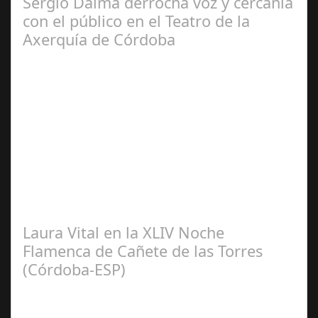
Sergio Dalma derrocha voz y cercanía
con el público en el Teatro de la
Axerquía de Córdoba
Sep 08,
2024
El pasado sábado 7 de septiembre, el emblemático
Teatro de la Axerquía de Córdoba se llenó de magia y
emoción con la presentación de Sergio…
Laura Vital en la XLIV Noche
Flamenca de Cañete de las Torres
(Córdoba-ESP)