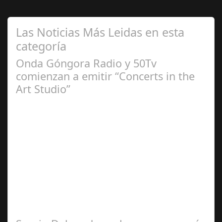
Las Noticias Más Leidas en esta
categoría
Onda Góngora Radio y 50Tv
comienzan a emitir “Concerts in the
Art Studio”
Sep 21,
2024
El programa pasa a integrarse en la programación
habitual de dichas cadenas de Radio y Televisión La
productora BSN ha llegado…