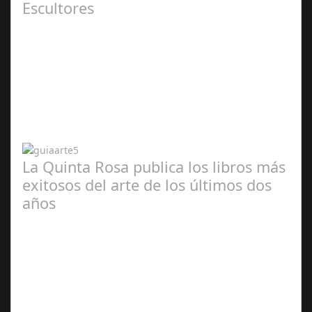
Escultores
Abr 20,
2024
La Quinta Rosa publica los libros más
exitosos del arte de los últimos dos
años
Abr 20,