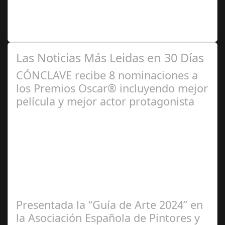
Premio Especial: Letras originales para la visibilidad de
la mujer en el flamenco. Ventana Abierta. arte, cultura,
personas, una asociación…
Las Noticias Más Leidas en 30 Días
CÓNCLAVE recibe 8 nominaciones a
los Premios Oscar® incluyendo mejor
película y mejor actor protagonista
Ene 23,
2025
Presentada la “Guía de Arte 2024” en
la Asociación Española de Pintores y