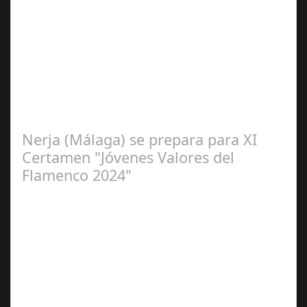
Sep 16,
2024
La cantaora Laura Vital, estará en la XLIV Noche
Flamenca de Cañete de las Torres. El 25 de Septiembre
de 2024. Organiza. Peña Cultural…
Nerja (Málaga) se prepara para XI
Certamen "Jóvenes Valores del
Flamenco 2024"
Ago 10,
2024