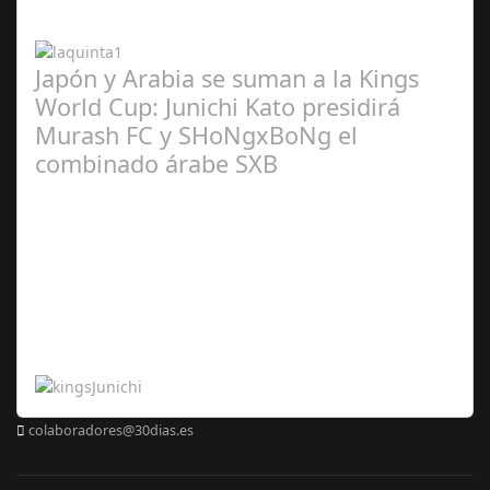
2024
Japón y Arabia se suman a la Kings
World Cup: Junichi Kato presidirá
Murash FC y SHoNgxBoNg el
combinado árabe SXB
Abr 20,
2024
colaboradores@30dias.es