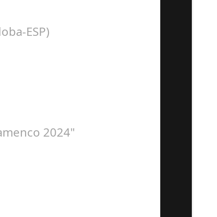
n con la presentación de Sergio…
doba-ESP)
 Organiza. Peña Cultural…
Flamenco 2024"