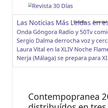
Las Noticias Más Leidas en es
Portada
Sociedad
Onda Góngora Radio y 50Tv com
Sergio Dalma derrocha voz y cer
Laura Vital en la XLIV Noche Fla
Nerja (Málaga) se prepara para X
Contempopranea 2024
distribuídos en tres