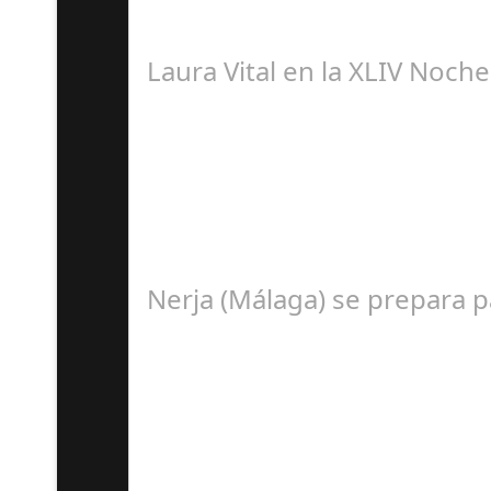
El pasado sábado 7 de septiembre, el emblemá
Laura Vital en la XLIV Noch
S
La cantaora Laura Vital, estará en la XLIV No
Nerja (Málaga) se prepara 
A