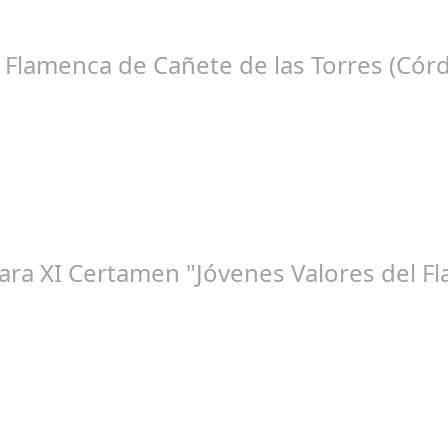
tico Teatro de la Axerquía de Córdoba se llenó de magia y emoció
e Flamenca de Cañete de las Torres (Cór
ep 16, 2024
che Flamenca de Cañete de las Torres. El 25 de Septiembre de 2024.
para XI Certamen "Jóvenes Valores del 
go 10, 2024