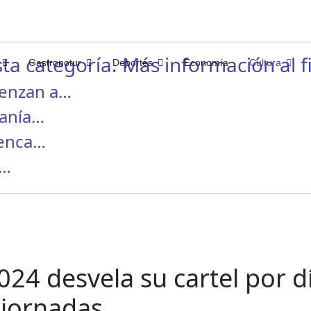
ta categoría. Más información al fi
Gastronotur
Deportes
Economía
Cultura
ienzan a…
canía…
menca…
I…
 desvela su cartel por dí
 jornadas