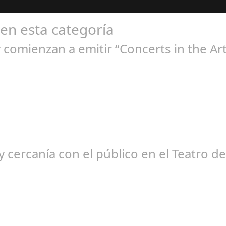
 en esta categoría
comienzan a emitir “Concerts in the Art
ep 21, 2024
ción habitual de dichas cadenas de Radio y Televisión La product
 cercanía con el público en el Teatro d
ep 08, 2024