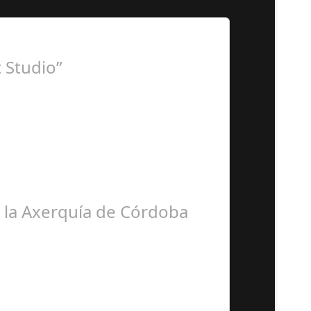
 Studio”
ora BSN ha llegado…
e la Axerquía de Córdoba