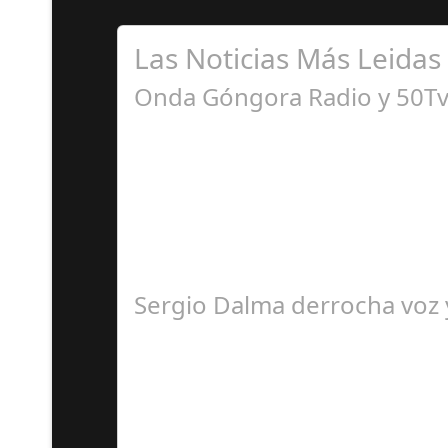
Las Noticias Más Leidas
Onda Góngora Radio y 50Tv 
S
El programa pasa a integrarse en la programa
Sergio Dalma derrocha voz y
S