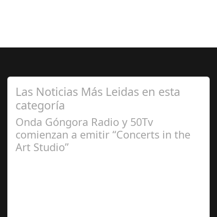
Las Noticias Más Leidas en esta
categoría
Onda Góngora Radio y 50Tv
comienzan a emitir “Concerts in the
Art Studio”
Sep 21,