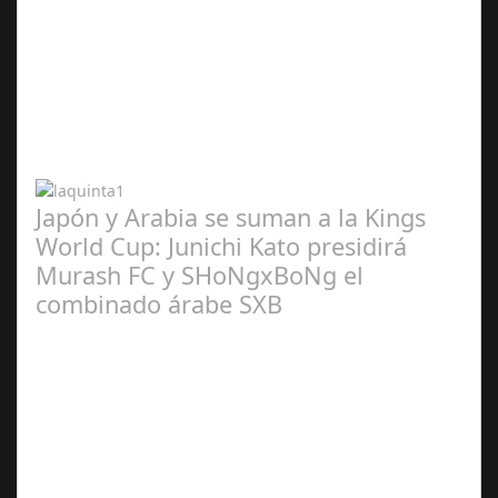
Abr 20,
2024
Japón y Arabia se suman a la Kings
World Cup: Junichi Kato presidirá
Murash FC y SHoNgxBoNg el
combinado árabe SXB
Abr 20,