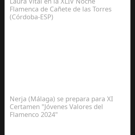
Laura Vital en la XLIV Noche
Flamenca de Cañete de las Torres
(Córdoba-ESP)
Sep 16,
2024
La cantaora Laura Vital, estará en la XLIV Noche
Flamenca de Cañete de las Torres. El 25 de Septiembre
de 2024. Organiza. Peña Cultural…
Nerja (Málaga) se prepara para XI
Certamen "Jóvenes Valores del
Flamenco 2024"