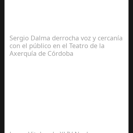
2024
El programa pasa a integrarse en la programación
habitual de dichas cadenas de Radio y Televisión La
productora BSN ha llegado…
Sergio Dalma derrocha voz y cercanía
con el público en el Teatro de la
Axerquía de Córdoba
Sep 08,
2024
El pasado sábado 7 de septiembre, el emblemático
Teatro de la Axerquía de Córdoba se llenó de magia y
emoción con la presentación de Sergio…