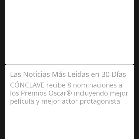
Ago 10,
2024
Premio Especial: Letras originales para la visibilidad de
la mujer en el flamenco. Ventana Abierta. arte, cultura,
personas, una asociación…
Las Noticias Más Leidas en 30 Días
CÓNCLAVE recibe 8 nominaciones a
los Premios Oscar® incluyendo mejor
película y mejor actor protagonista
Ene 23,