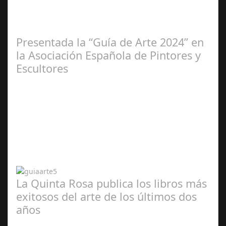
2025
Presentada la “Guía de Arte 2024” en
la Asociación Española de Pintores y
Escultores
Abr 20,
2024
La Quinta Rosa publica los libros más
exitosos del arte de los últimos dos
años