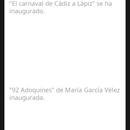
"El carnaval de Cádiz a Lápiz" se ha
inaugurado.
Feb 16,
2025
Se ha inaugurado la exposición 'El Carnaval de Cádiz a
lápiz' de Irene Vélez que ha tenido lugar este viernes en
la Casa del Carnaval. Una…
"92 Adoquines" de María García Vélez
inaugurada.
Feb 27,