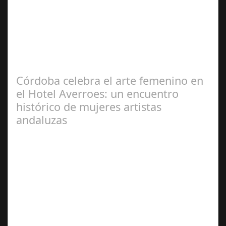
2025
La Exposición '92 adoquines' de la artista gaditana María
García Vélez, que el Ayuntamiento de Cádiz ha
inaugurado este jueves en la…
Córdoba celebra el arte femenino en
el Hotel Averroes: un encuentro
histórico de mujeres artistas
andaluzas
Jun 19,
2025
El pasado fin de semana, el Hotel Averroes, conocido