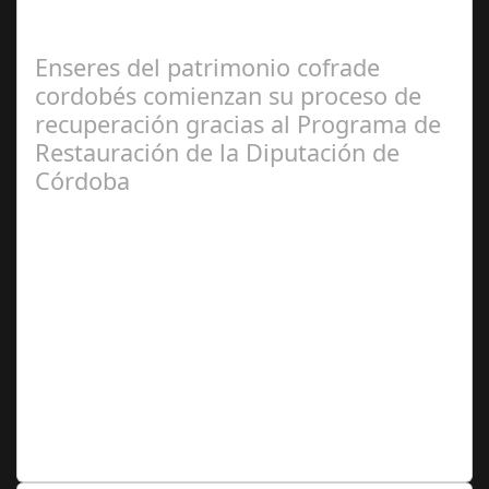
como el hotel de la cultura en Córdoba, se convirtió en el
epicentro de un evento…
Enseres del patrimonio cofrade
cordobés comienzan su proceso de
recuperación gracias al Programa de
Restauración de la Diputación de
Córdoba
Feb 27,
2025
El Instituto Andaluz de Patrimonio Histórico (IAPH) y un
taller de restauración textil sevillano están realizando
trabajos en túnicas,…