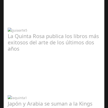
Abr 20,
2024
La Quinta Rosa publica los libros más
exitosos del arte de los últimos dos
años
Abr 20,
2024
Japón y Arabia se suman a la Kings