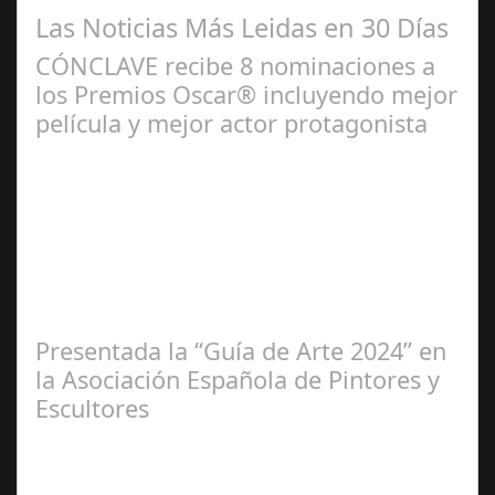
Las Noticias Más Leidas en 30 Días
CÓNCLAVE recibe 8 nominaciones a
los Premios Oscar® incluyendo mejor
película y mejor actor protagonista
Ene 23,
2025
Presentada la “Guía de Arte 2024” en
la Asociación Española de Pintores y
Escultores