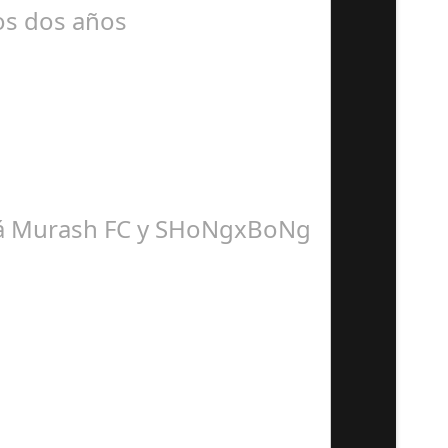
mos dos años
dirá Murash FC y SHoNgxBoNg