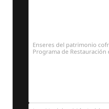
J
El pasado fin de semana, el Hotel Averroes, co
Enseres del patrimonio cof
Programa de Restauración 
F
El Instituto Andaluz de Patrimonio Histórico (IA