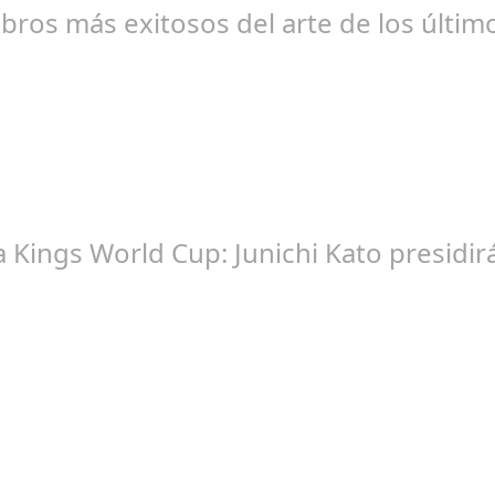
libros más exitosos del arte de los últi
br 20, 2024
la Kings World Cup: Junichi Kato presi
br 20, 2024