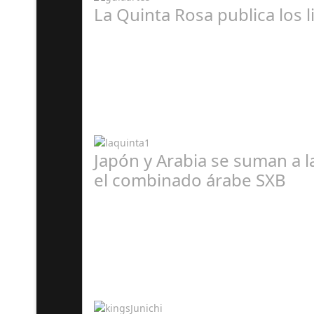
La Quinta Rosa publica los 
A
Japón y Arabia se suman a 
el combinado árabe SXB
A