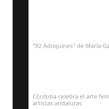
F
Se ha inaugurado la exposición 'El Carnaval de
"92 Adoquines" de María Ga
F
La Exposición '92 adoquines' de la artista ga
Córdoba celebra el arte fe
artistas andaluzas