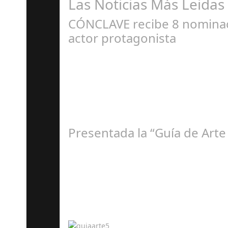
Las Noticias Más Leidas
CÓNCLAVE recibe 8 nominaci
actor protagonista
E
Presentada la “Guía de Arte
A