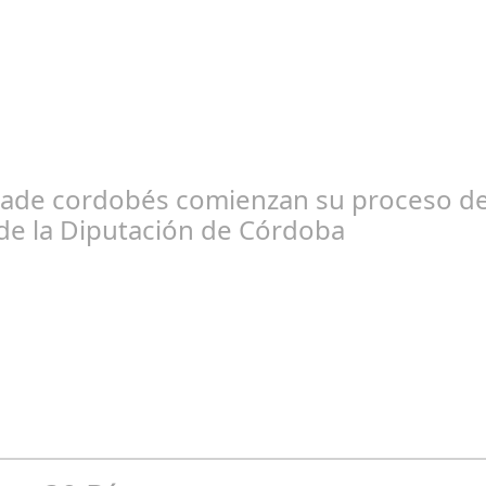
un 19, 2025
nocido como el hotel de la cultura en Córdoba, se convirtió en el 
rade cordobés comienzan su proceso de 
de la Diputación de Córdoba
eb 27, 2025
PH) y un taller de restauración textil sevillano están realizando tr