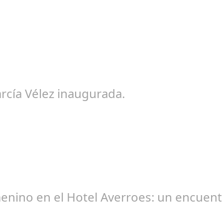
eb 16, 2025
 Cádiz a lápiz' de Irene Vélez que ha tenido lugar este viernes en 
rcía Vélez inaugurada.
eb 27, 2025
ditana María García Vélez, que el Ayuntamiento de Cádiz ha inaugur
menino en el Hotel Averroes: un encuent