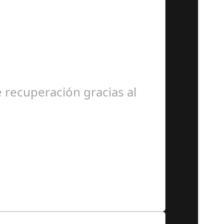
epicentro de un evento…
recuperación gracias al
abajos en túnicas,…