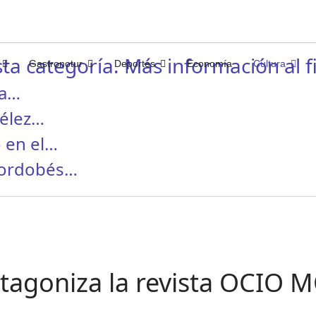
ta categoría. Más información al fi
Gastronotur
Deportes
Economía
Cultura
ha…
Vélez…
 en el…
cordobés…
otagoniza la revista OCIO