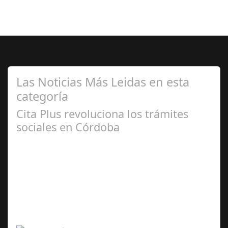
Las Noticias Más Leidas en esta
categoría
Cita Plus revoluciona los trámites
sociales en Córdoba
Ene 09,
2026