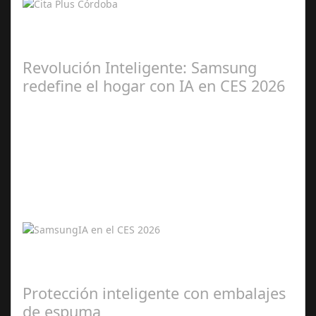
Kioscos y web 24/7 reducen esperas y facilitan gestiones
en la ciudad Cita Plus llega para transformar la atención
social en Córdoba: una…
Revolución Inteligente: Samsung
redefine el hogar con IA en CES 2026
Ene 06,
2026
Samsung presenta una experiencia integral y conectada
con inteligencia artificial en sus productos estrella de
2026. La inteligencia…
Protección inteligente con embalajes
de espuma