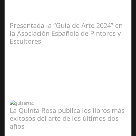
2025
Presentada la “Guía de Arte 2024” en
la Asociación Española de Pintores y
Escultores
Abr 20,
2024
La Quinta Rosa publica los libros más
exitosos del arte de los últimos dos
años