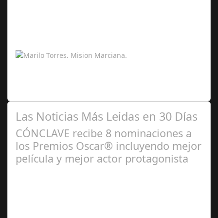
Feb 14,
2026
La misión marciana simulada que ha tenido lugar en la
Mars Desert Research Station, en pleno desierto de
Utah, ha supuesto un antes y un…
Las Noticias Más Leidas en 30 Días
CÓNCLAVE recibe 8 nominaciones a
los Premios Oscar® incluyendo mejor
película y mejor actor protagonista
Ene 23,