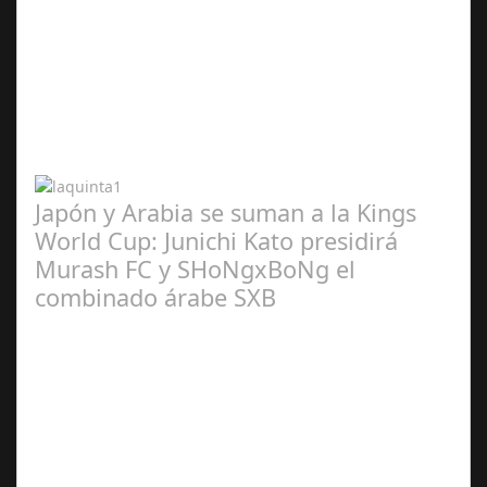
Abr 20,
2024
Japón y Arabia se suman a la Kings
World Cup: Junichi Kato presidirá
Murash FC y SHoNgxBoNg el
combinado árabe SXB
Abr 20,