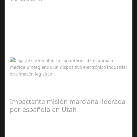
Mar 11,
2026
En sectores industriales donde cada envío puede
contener equipos electrónicos, componentes mecánicos
o dispositivos médicos de alto valor,…
Impactante misión marciana liderada
por española en Utah