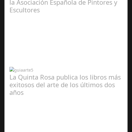
la Asociación Española de Pintores y
Escultores
Abr 20,
2024
La Quinta Rosa publica los libros más
exitosos del arte de los últimos dos
años
Abr 20,