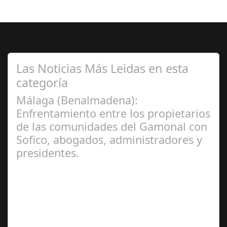
Las Noticias Más Leidas en esta
categoría
Málaga (Benalmadena):
Enfrentamiento entre los propietarios
de las comunidades del Gamonal con
Sofico, abogados, administradores y
presidentes.
Jul 31, 2024