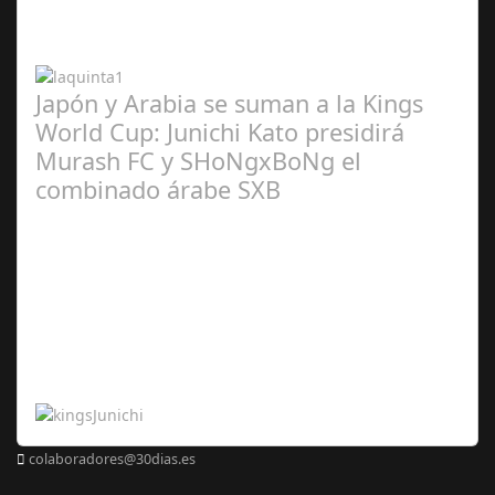
2024
Japón y Arabia se suman a la Kings
World Cup: Junichi Kato presidirá
Murash FC y SHoNgxBoNg el
combinado árabe SXB
Abr 20,
2024
colaboradores@30dias.es