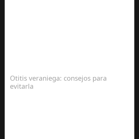
Sep 27,
2024
En el corazón de Gran Canaria, un escándalo legal de
gran magnitud ha sacudido a la sociedad. El caso 18
Lovas, como se le conoce, ha…
Otitis veraniega: consejos para
evitarla
Ago 04,