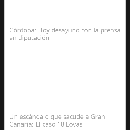
La Mala fe de Sofico La negligencia de los abogados de
las comunidades. En el año 2015, la empresa SOFICO
INVERSIONES, sorprende a las…
Córdoba: Hoy desayuno con la prensa
en diputación
Dic 17,
2024
#revista30dias #colaborandoporcórdoba
#diputacióndecórdoba Hoy la Diputación de Córdoba ha
realizado su tradicional desayuno con la prensa…
Un escándalo que sacude a Gran
Canaria: El caso 18 Lovas