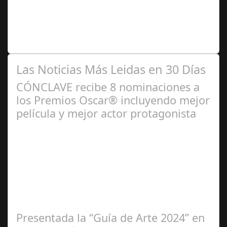
2024
Se trata de una infección especialmente común entre los
niños y bebés durante el verano Joan Francesc Horvath,
responsable de Audiología en…
Las Noticias Más Leidas en 30 Días
CÓNCLAVE recibe 8 nominaciones a
los Premios Oscar® incluyendo mejor
película y mejor actor protagonista
Ene 23,
2025
Presentada la “Guía de Arte 2024” en