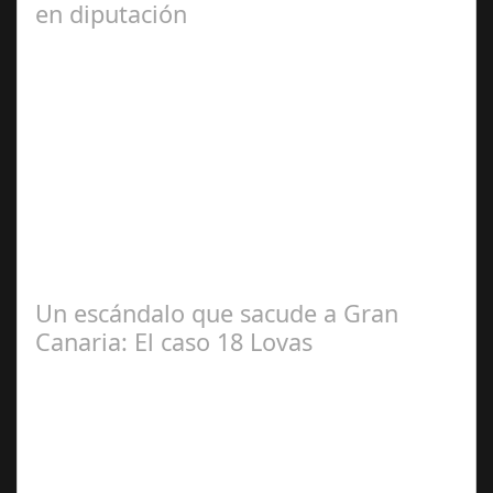
en diputación
Dic 17,
2024
#revista30dias #colaborandoporcórdoba
#diputacióndecórdoba Hoy la Diputación de Córdoba ha
realizado su tradicional desayuno con la prensa…
Un escándalo que sacude a Gran
Canaria: El caso 18 Lovas
Sep 27,