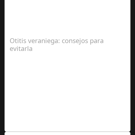
2024
En el corazón de Gran Canaria, un escándalo legal de
gran magnitud ha sacudido a la sociedad. El caso 18
Lovas, como se le conoce, ha…
Otitis veraniega: consejos para
evitarla
Ago 04,
2024
Se trata de una infección especialmente común entre los
niños y bebés durante el verano Joan Francesc Horvath,
responsable de Audiología en…