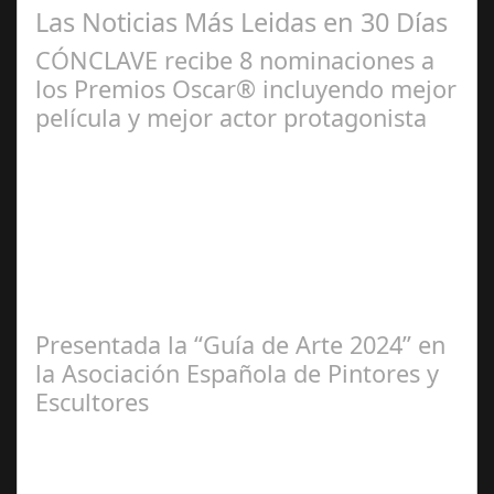
Las Noticias Más Leidas en 30 Días
CÓNCLAVE recibe 8 nominaciones a
los Premios Oscar® incluyendo mejor
película y mejor actor protagonista
Ene 23,
2025
Presentada la “Guía de Arte 2024” en
la Asociación Española de Pintores y
Escultores