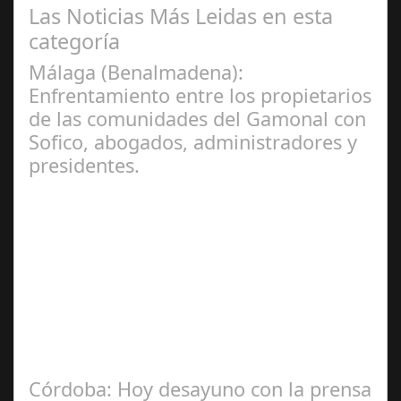
Las Noticias Más Leidas en esta
categoría
Málaga (Benalmadena):
Enfrentamiento entre los propietarios
de las comunidades del Gamonal con
Sofico, abogados, administradores y
presidentes.
Jul 31, 2024
La Mala fe de Sofico La negligencia de los abogados de
las comunidades. En el año 2015, la empresa SOFICO
INVERSIONES, sorprende a las…
Córdoba: Hoy desayuno con la prensa