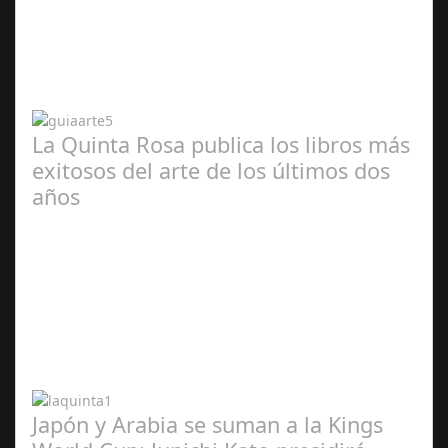
Abr 20,
2024
La Quinta Rosa publica los libros más
exitosos del arte de los últimos dos
años
Abr 20,
2024
Japón y Arabia se suman a la Kings