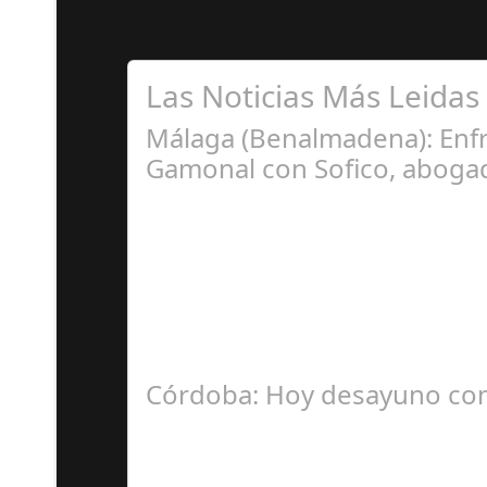
Las Noticias Más Leidas
Málaga (Benalmadena): Enfr
Gamonal con Sofico, abogad
Ju
La Mala fe de Sofico La negligencia de los a
Córdoba: Hoy desayuno con