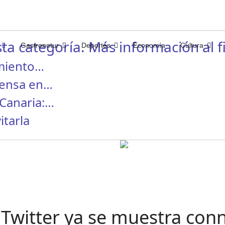
ta categoría. Más información al fi
Gastronotur
Deportes
Economía
Cultura
miento…
rensa en…
Canaria:…
itarla
o: Twitter ya se muestra co