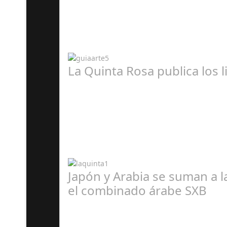
A
La Quinta Rosa publica los 
A
Japón y Arabia se suman a 
el combinado árabe SXB