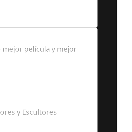
, responsable de Audiología en…
mejor película y mejor
ores y Escultores