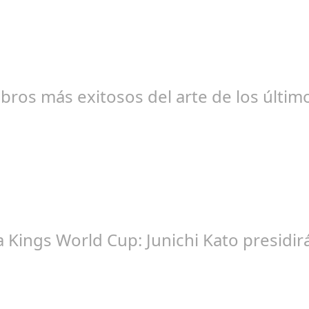
br 20, 2024
libros más exitosos del arte de los últi
br 20, 2024
la Kings World Cup: Junichi Kato presi