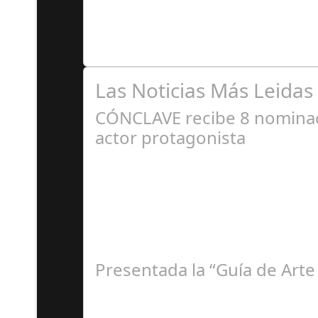
Se trata de una infección especialmente comú
Las Noticias Más Leidas
CÓNCLAVE recibe 8 nominaci
actor protagonista
E
Presentada la “Guía de Arte