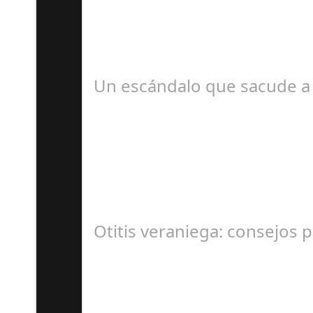
D
#revista30dias #colaborandoporcórdoba #dipu
Un escándalo que sacude a 
S
En el corazón de Gran Canaria, un escándalo l
Otitis veraniega: consejos p
A