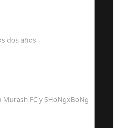
mos dos años
dirá Murash FC y SHoNgxBoNg