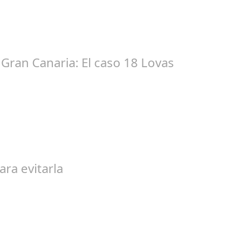
ic 17, 2024
tacióndecórdoba Hoy la Diputación de Córdoba ha realizado su tr
Gran Canaria: El caso 18 Lovas
ep 27, 2024
egal de gran magnitud ha sacudido a la sociedad. El caso 18 Lovas
ara evitarla
go 04, 2024