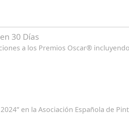
n entre los niños y bebés durante el verano Joan Francesc Horvath
 en 30 Días
ones a los Premios Oscar® incluyendo 
ne 23, 2025
 2024” en la Asociación Española de Pint