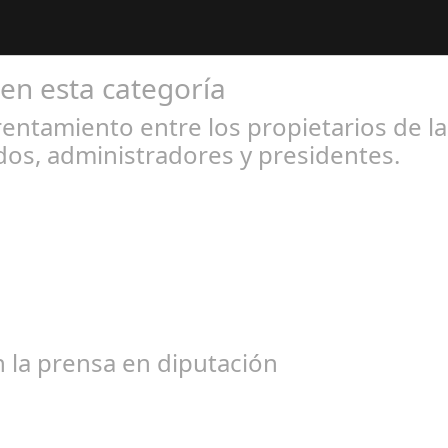
 en esta categoría
entamiento entre los propietarios de l
os, administradores y presidentes.
l 31, 2024
bogados de las comunidades. En el año 2015, la empresa SOFICO IN
 la prensa en diputación