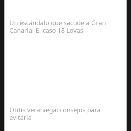
#revista30dias #colaborandoporcórdoba
#diputacióndecórdoba Hoy la Diputación de Córdoba ha
realizado su tradicional desayuno con la prensa…
Un escándalo que sacude a Gran
Canaria: El caso 18 Lovas
Sep 27,
2024
En el corazón de Gran Canaria, un escándalo legal de
gran magnitud ha sacudido a la sociedad. El caso 18
Lovas, como se le conoce, ha…
Otitis veraniega: consejos para
evitarla