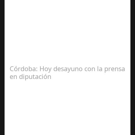
Jul 31, 2024
La Mala fe de Sofico La negligencia de los abogados de
las comunidades. En el año 2015, la empresa SOFICO
INVERSIONES, sorprende a las…
Córdoba: Hoy desayuno con la prensa
en diputación
Dic 17,
2024