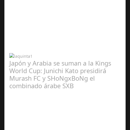
Abr 20,
2024
Japón y Arabia se suman a la Kings
World Cup: Junichi Kato presidirá
Murash FC y SHoNgxBoNg el
combinado árabe SXB
Abr 20,