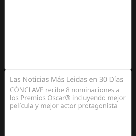
Ago 04,
2024
Se trata de una infección especialmente común entre los
niños y bebés durante el verano Joan Francesc Horvath,
responsable de Audiología en…
Las Noticias Más Leidas en 30 Días
CÓNCLAVE recibe 8 nominaciones a
los Premios Oscar® incluyendo mejor
película y mejor actor protagonista
Ene 23,