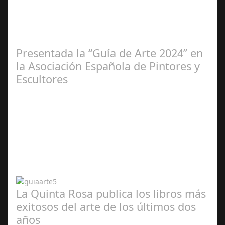
2025
Presentada la “Guía de Arte 2024” en
la Asociación Española de Pintores y
Escultores
Abr 20,
2024
La Quinta Rosa publica los libros más
exitosos del arte de los últimos dos
años