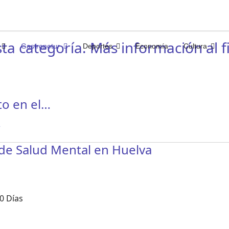
ta categoría. Más información al fi
Gastronotur
Deportes
Economía
Cultura
to en el…
…
 de Salud Mental en Huelva
0 Días