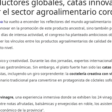
uctores globales, catas innova
r el sector agroalimentario co
ba
ha vuelto a encender los reflectores del mundo agroalimentario 
nnovar en la promoción de este producto ancestral, sino también p
s días de intensa actividad, el congreso ha planteado ambiciosos o
cer los vínculos entre los productos agroalimentarios de calidad d
o nivel.
ico y creatividad. Durante las dos jornadas, expertos internacion
cias gastronómicas. Sin embargo, el plato fuerte han sido las
catas
tas, incluyendo un giro sorprendente: la
coctelería creativa con 
ario tradicional para convertirse en protagonista de cócteles sofi
 vinagre
, una experiencia inmersiva donde se exhiben los 24 vina
re notas afrutadas, balsámicas y envejecidas en roble, los asiste
económico de la provincia”.