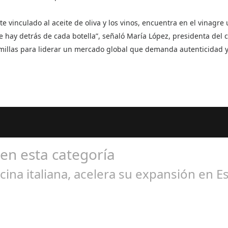
e vinculado al aceite de oliva y los vinos, encuentra en el vinagre
que hay detrás de cada botella”, señaló María López, presidenta de
emillas para liderar un mercado global que demanda autenticidad y
 en esta categoría
cina italiana, acelera su expansión en 
un 24, 2024