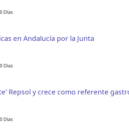
0 Días
cas en Andalucía por la Junta
0 Días
te' Repsol y crece como referente gast
0 Días