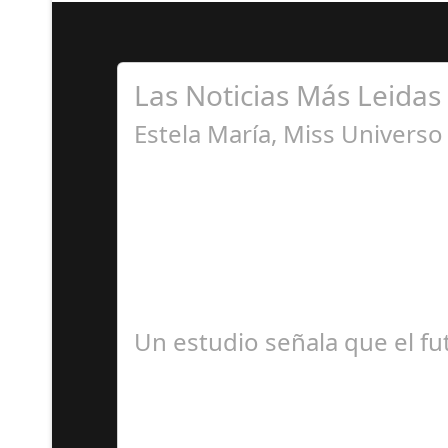
Las Noticias Más Leidas
Estela María, Miss Univers
A
Miss Universo, el concurso de belleza con mayo
Un estudio señala que el fut
A