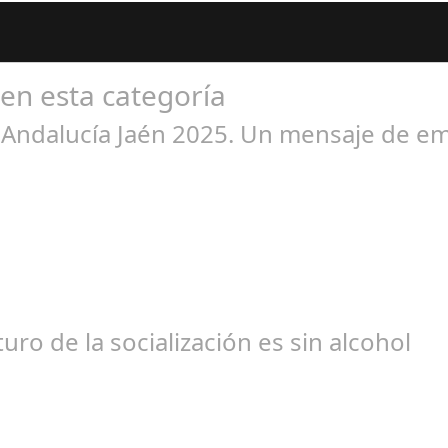
 en esta categoría
o Andalucía Jaén 2025. Un mensaje de e
br 01, 2025
r proyección global desde 1952, evoluciona para celebrar la diver
uro de la socialización es sin alcohol
br 20, 2024