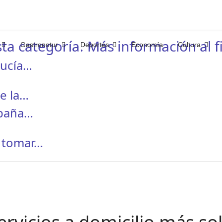
ta categoría. Más información al fi
Gastronotur
Deportes
Economía
Cultura
lucía…
de la…
spaña…
l tomar…