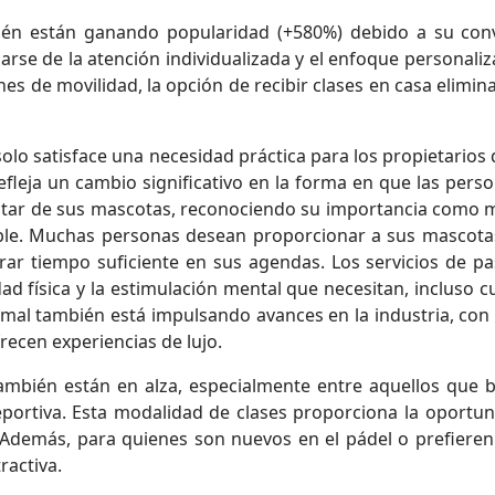
én están ganando popularidad (+580%) debido a su conven
arse de la atención individualizada y el enfoque personali
es de movilidad, la opción de recibir clases en casa elimin
olo satisface una necesidad práctica para los propietario
refleja un cambio significativo en la forma en que las pers
nestar de sus mascotas, reconociendo su importancia como
ble. Muchas personas desean proporcionar a sus mascotas 
rar tiempo suficiente en sus agendas. Los servicios de pa
dad física y la estimulación mental que necesitan, incluso
imal también está impulsando avances en la industria, con 
frecen experiencias de lujo.
mbién están en alza, especialmente entre aquellos que b
deportiva. Esta modalidad de clases proporciona la oportun
Además, para quienes son nuevos en el pádel o prefieren
ractiva.