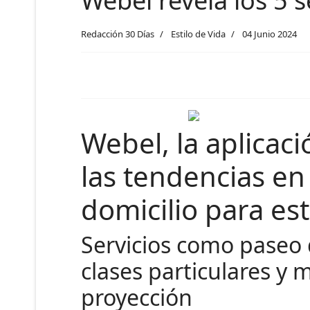
Webel revela los 5 s
Redacción 30 Días
Estilo de Vida
04 Junio 2024
Webel, la aplicaci
las tendencias en
domicilio para est
Servicios como paseo d
clases particulares y 
proyección