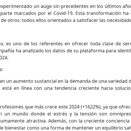
ha experimentado un auge sin precedentes en los últimos añ
parte marcados por el Covid-19. Esta transformación ha
ión de otros: todos ellos orientados a satisfacer las necesid
lio, es uno de los referentes en ofrecer toda clase de se
pañía ha analizado los datos de su plataforma para identif
2024.
ño
n un aumento sustancial en la demanda de una variedad de
vo está en línea con una tendencia creciente hacia soluc
rofesiones que más crece este 2024 (+1622%), ya que ofrece
En un mundo donde el estrés y la tensión son omnipresen
 sumamente atractiva. Además, con la creciente concienci
e bienestar como una forma de mantener un equilibrio salu