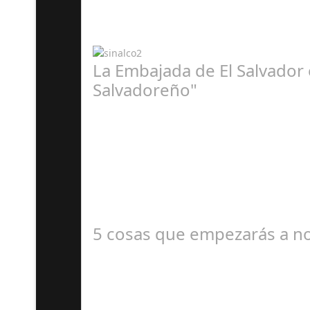
La Embajada de El Salvador 
Salvadoreño"
J
La embajada celebra la tercera edición El pas
5 cosas que empezarás a no
A