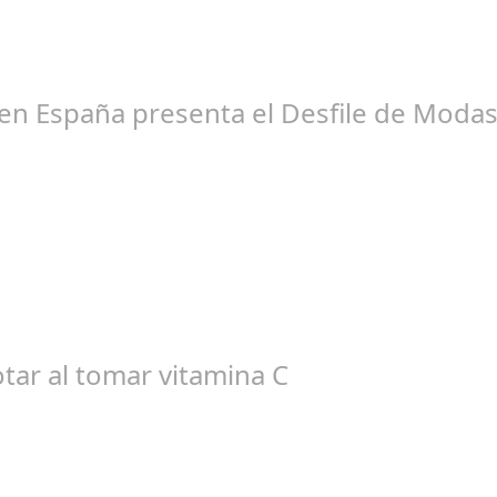
en España presenta el Desfile de Modas 
un 16, 2024
ado jueves 13 de junio la Embajada de El Salvador acreditada en E
tar al tomar vitamina C
br 20, 2024