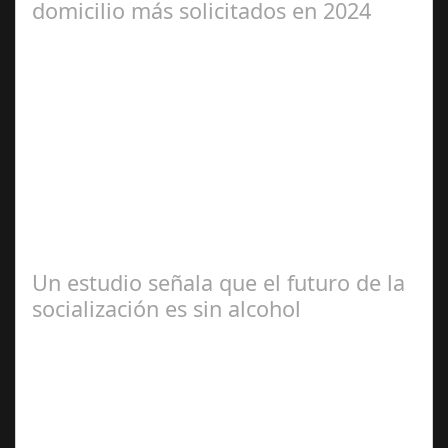
domicilio más solicitados en 2024
Jun 04,
2024
Webel, la aplicación líder en servicios a domicilio,
analiza las tendencias en búsqueda y contratación de
servicios a domicilio para este…
Un estudio señala que el futuro de la
socialización es sin alcohol
Abr 20,