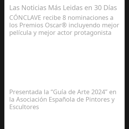
Las Noticias Más Leidas en 30 Días
CÓNCLAVE recibe 8 nominaciones a
los Premios Oscar® incluyendo mejor
película y mejor actor protagonista
Ene 23,
2025
Presentada la “Guía de Arte 2024” en
la Asociación Española de Pintores y
Escultores