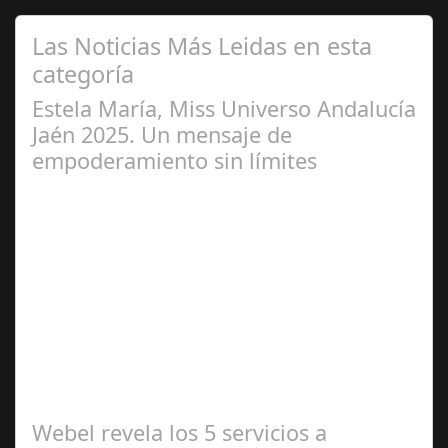
Las Noticias Más Leidas en esta
categoría
Estela María, Miss Universo Andalucía
Jaén 2025. Un mensaje de
empoderamiento sin límites
Abr 01,
2025
Miss Universo, el concurso de belleza con mayor
proyección global desde 1952, evoluciona para celebrar
la diversidad y el poder interior de…
Webel revela los 5 servicios a