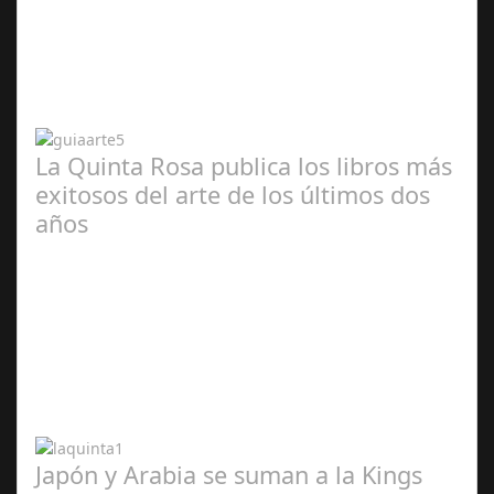
Abr 20,
2024
La Quinta Rosa publica los libros más
exitosos del arte de los últimos dos
años
Abr 20,
2024
Japón y Arabia se suman a la Kings