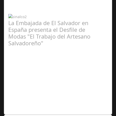
2024
La Embajada de El Salvador en
España presenta el Desfile de
Modas "El Trabajo del Artesano
Salvadoreño"
Jun 16,
2024
La embajada celebra la tercera edición El pasado jueves
13 de junio la Embajada de El Salvador acreditada en
España, en coordinación con…