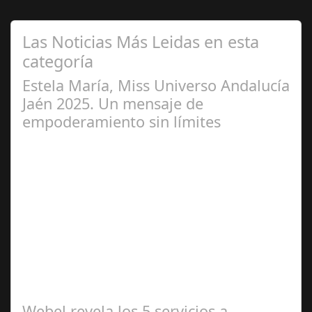
Las Noticias Más Leidas en esta
categoría
Estela María, Miss Universo Andalucía
Jaén 2025. Un mensaje de
empoderamiento sin límites
Abr 01,
2025
Miss Universo, el concurso de belleza con mayor
proyección global desde 1952, evoluciona para celebrar
la diversidad y el poder interior de…
Webel revela los 5 servicios a