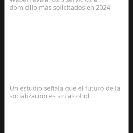
domicilio más solicitados en 2024
Jun 04,
2024
Webel, la aplicación líder en servicios a domicilio,
analiza las tendencias en búsqueda y contratación de
servicios a domicilio para este…
Un estudio señala que el futuro de la
socialización es sin alcohol
Abr 20,