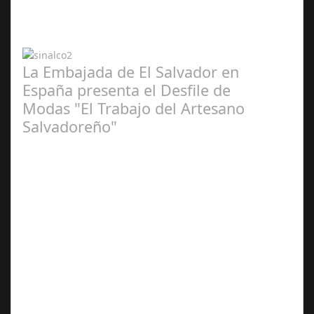
2024
La Embajada de El Salvador en
España presenta el Desfile de
Modas "El Trabajo del Artesano
Salvadoreño"
Jun 16,
2024
La embajada celebra la tercera edición El pasado jueves
13 de junio la Embajada de El Salvador acreditada en
España, en coordinación con…