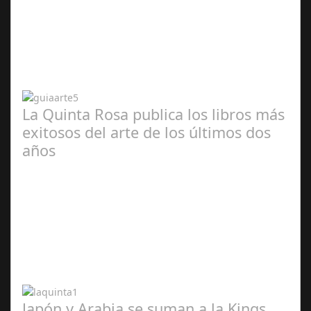
Abr 20,
2024
La Quinta Rosa publica los libros más
exitosos del arte de los últimos dos
años
Abr 20,
2024
Japón y Arabia se suman a la Kings