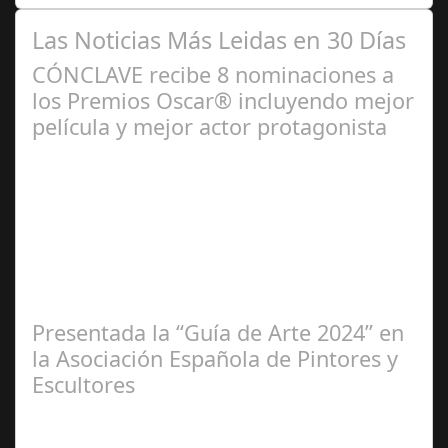
Las Noticias Más Leidas en 30 Días
CÓNCLAVE recibe 8 nominaciones a
los Premios Oscar® incluyendo mejor
película y mejor actor protagonista
Ene 23,
2025
Presentada la “Guía de Arte 2024” en
la Asociación Española de Pintores y
Escultores