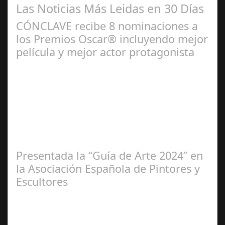
Las Noticias Más Leidas en 30 Días
CÓNCLAVE recibe 8 nominaciones a
los Premios Oscar® incluyendo mejor
película y mejor actor protagonista
Ene 23,
2025
Presentada la “Guía de Arte 2024” en
la Asociación Española de Pintores y
Escultores