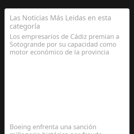
Las Noticias Más Leidas en esta
categoría
Los empresarios de Cádiz premian a
Sotogrande por su capacidad como
motor económico de la provincia
Jul 07, 2024
La CEC la destaca por su visión innovadora y como
modelo a seguir en la creación de un entorno de calidad
y sostenible Sotogrande S.A. ha…
Boeing enfrenta una sanción