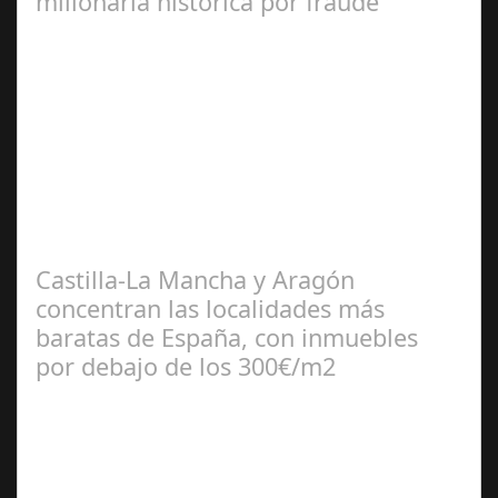
millonaria histórica por fraude
Jul 17, 2024
Un hito en la aviación comercial La empresa
norteamericana deberá pagar una multa millonaria y
mejorar la seguridad de sus aviones tras…
Castilla-La Mancha y Aragón
concentran las localidades más
baratas de España, con inmuebles
por debajo de los 300€/m2
Jul 10, 2024