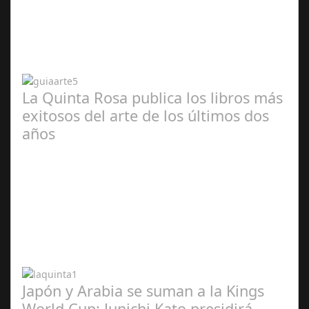
Abr 20,
2024
La Quinta Rosa publica los libros más
exitosos del arte de los últimos dos
años
Abr 20,
2024
Japón y Arabia se suman a la Kings
World Cup: Junichi Kato presidirá