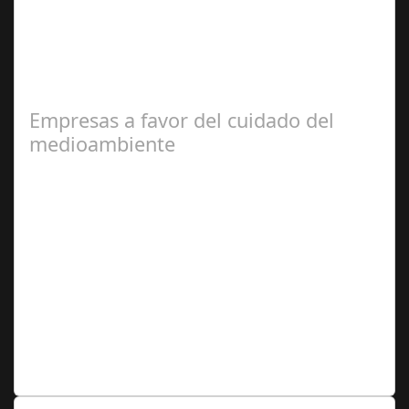
El portal inmobiliario pisos.com revela cuáles son los 25
municipios más baratos a nivel nacional para comprar
un inmueble de 90 metros…
Empresas a favor del cuidado del
medioambiente
Ago 06,
2024
6 de cada 10 empresas españolas estiman aplicar
políticas ESG Durante los últimos meses, el 60% de las
empresas españolas han contemplado…