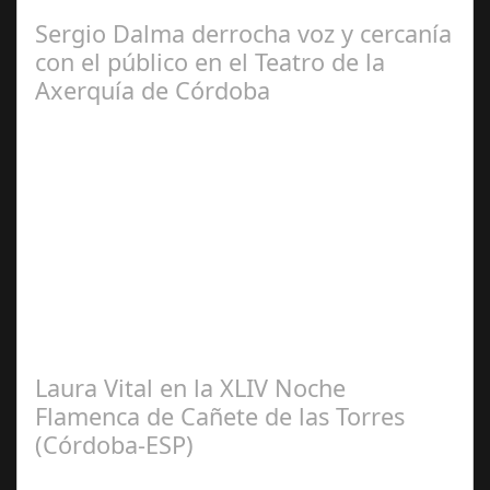
productora BSN ha llegado…
Sergio Dalma derrocha voz y cercanía
con el público en el Teatro de la
Axerquía de Córdoba
Sep 08,
2024
El pasado sábado 7 de septiembre, el emblemático
Teatro de la Axerquía de Córdoba se llenó de magia y
emoción con la presentación de Sergio…
Laura Vital en la XLIV Noche
Flamenca de Cañete de las Torres
(Córdoba-ESP)