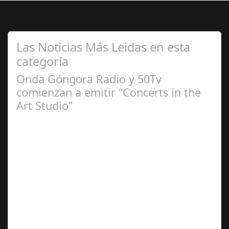
Las Noticias Más Leidas en esta
categoría
Onda Góngora Radio y 50Tv
comienzan a emitir “Concerts in the
Art Studio”
Sep 21,
2024
El programa pasa a integrarse en la programación
habitual de dichas cadenas de Radio y Televisión La