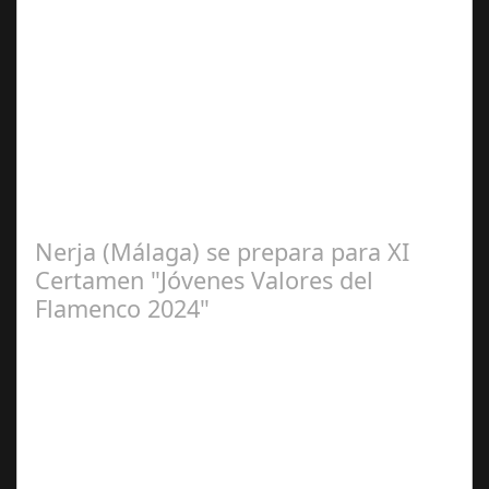
Sep 16,
2024
La cantaora Laura Vital, estará en la XLIV Noche
Flamenca de Cañete de las Torres. El 25 de Septiembre
de 2024. Organiza. Peña Cultural…
Nerja (Málaga) se prepara para XI
Certamen "Jóvenes Valores del
Flamenco 2024"
Ago 10,