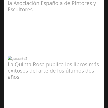
la Asociación Española de Pintores y
Escultores
Abr 20,
2024
La Quinta Rosa publica los libros más
exitosos del arte de los últimos dos
años
Abr 20,