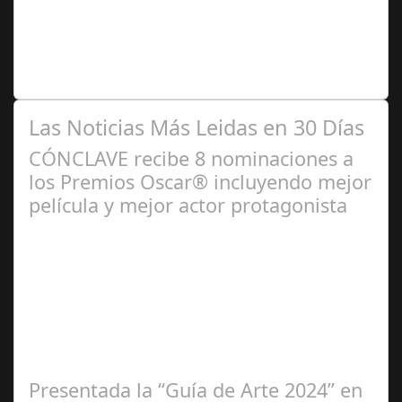
2024
Premio Especial: Letras originales para la visibilidad de
la mujer en el flamenco. Ventana Abierta. arte, cultura,
personas, una asociación…
Las Noticias Más Leidas en 30 Días
CÓNCLAVE recibe 8 nominaciones a
los Premios Oscar® incluyendo mejor
película y mejor actor protagonista
Ene 23,
2025
Presentada la “Guía de Arte 2024” en