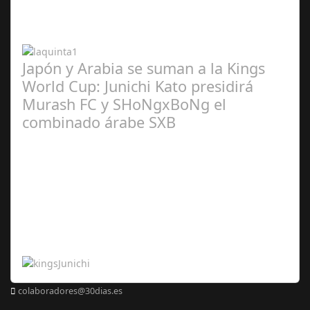
2024
Japón y Arabia se suman a la Kings
World Cup: Junichi Kato presidirá
Murash FC y SHoNgxBoNg el
combinado árabe SXB
Abr 20,
2024
colaboradores@30dias.es