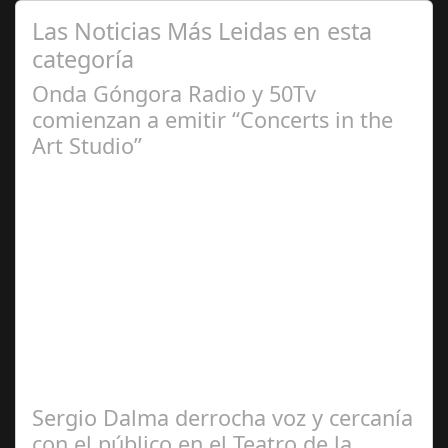
Las Noticias Más Leidas en esta
categoría
Onda Góngora Radio y 50Tv
comienzan a emitir “Concerts in the
Art Studio”
Sep 21,
2024
El programa pasa a integrarse en la programación
habitual de dichas cadenas de Radio y Televisión La
productora BSN ha llegado…
Sergio Dalma derrocha voz y cercanía
con el público en el Teatro de la