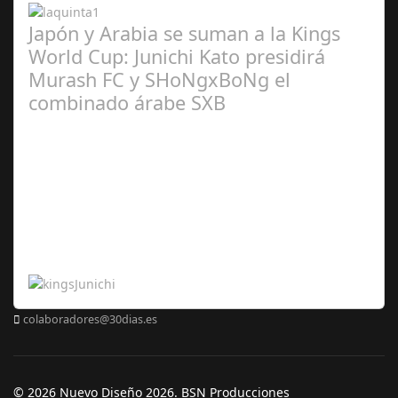
Japón y Arabia se suman a la Kings
World Cup: Junichi Kato presidirá
Murash FC y SHoNgxBoNg el
combinado árabe SXB
Abr 20,
2024
colaboradores@30dias.es
© 2026 Nuevo Diseño 2026. BSN Producciones