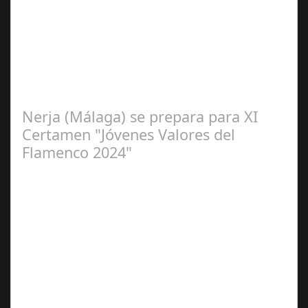
2024
La cantaora Laura Vital, estará en la XLIV Noche
Flamenca de Cañete de las Torres. El 25 de Septiembre
de 2024. Organiza. Peña Cultural…
Nerja (Málaga) se prepara para XI
Certamen "Jóvenes Valores del
Flamenco 2024"
Ago 10,
2024
Premio Especial: Letras originales para la visibilidad de
la mujer en el flamenco. Ventana Abierta. arte, cultura,