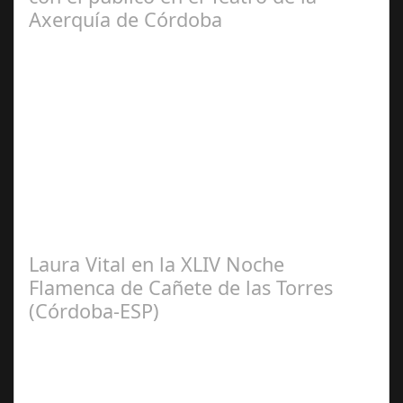
Axerquía de Córdoba
Sep 08,
2024
El pasado sábado 7 de septiembre, el emblemático
Teatro de la Axerquía de Córdoba se llenó de magia y
emoción con la presentación de Sergio…
Laura Vital en la XLIV Noche
Flamenca de Cañete de las Torres
(Córdoba-ESP)
Sep 16,