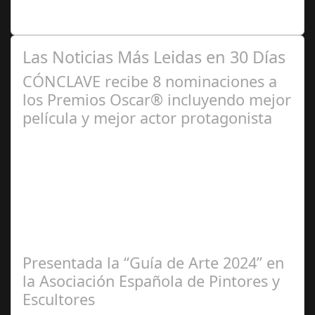
personas, una asociación…
Las Noticias Más Leidas en 30 Días
CÓNCLAVE recibe 8 nominaciones a
los Premios Oscar® incluyendo mejor
película y mejor actor protagonista
Ene 23,
2025
Presentada la “Guía de Arte 2024” en
la Asociación Española de Pintores y
Escultores