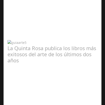
Abr 20,
2024
La Quinta Rosa publica los libros más
exitosos del arte de los últimos dos
años
Abr 20,
2024