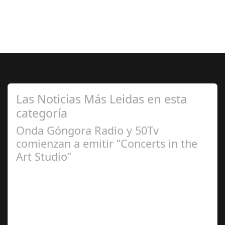
Las Noticias Más Leidas en esta
categoría
Onda Góngora Radio y 50Tv
comienzan a emitir “Concerts in the
Art Studio”
Sep 21,