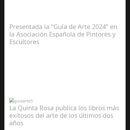
2025
Presentada la “Guía de Arte 2024” en
la Asociación Española de Pintores y
Escultores
Abr 20,
2024
La Quinta Rosa publica los libros más
exitosos del arte de los últimos dos
años