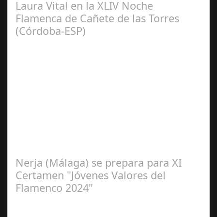
Laura Vital en la XLIV Noche
Flamenca de Cañete de las Torres
(Córdoba-ESP)
Sep 16,
2024
La cantaora Laura Vital, estará en la XLIV Noche
Flamenca de Cañete de las Torres. El 25 de Septiembre
de 2024. Organiza. Peña Cultural…
Nerja (Málaga) se prepara para XI
Certamen "Jóvenes Valores del
Flamenco 2024"