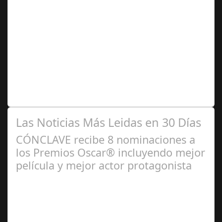
Ago 10,
2024
Premio Especial: Letras originales para la visibilidad de
la mujer en el flamenco. Ventana Abierta. arte, cultura,
personas, una asociación…
Las Noticias Más Leidas en 30 Días
CÓNCLAVE recibe 8 nominaciones a
los Premios Oscar® incluyendo mejor
película y mejor actor protagonista
Ene 23,