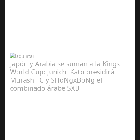
Abr 20,
2024
Japón y Arabia se suman a la Kings
World Cup: Junichi Kato presidirá
Murash FC y SHoNgxBoNg el
combinado árabe SXB
Abr 20,