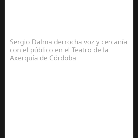
2024
El programa pasa a integrarse en la programación
habitual de dichas cadenas de Radio y Televisión La
productora BSN ha llegado…
Sergio Dalma derrocha voz y cercanía
con el público en el Teatro de la
Axerquía de Córdoba
Sep 08,
2024
El pasado sábado 7 de septiembre, el emblemático
Teatro de la Axerquía de Córdoba se llenó de magia y
emoción con la presentación de Sergio…