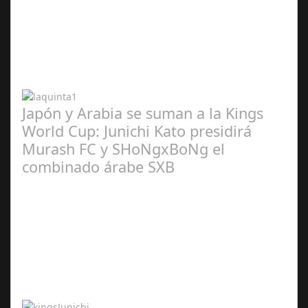
Abr 20,
2024
Japón y Arabia se suman a la Kings
World Cup: Junichi Kato presidirá
Murash FC y SHoNgxBoNg el
combinado árabe SXB
Abr 20,
2024