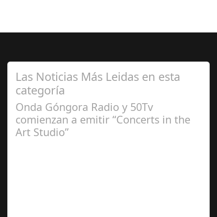
Las Noticias Más Leidas en esta
categoría
Onda Góngora Radio y 50Tv
comienzan a emitir “Concerts in the
Art Studio”
Sep 21,