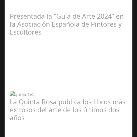
2025
Presentada la “Guía de Arte 2024” en
la Asociación Española de Pintores y
Escultores
Abr 20,
2024
La Quinta Rosa publica los libros más
exitosos del arte de los últimos dos
años