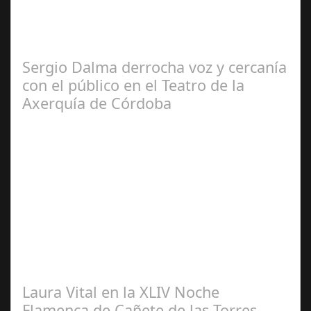
2024
El programa pasa a integrarse en la programación
habitual de dichas cadenas de Radio y Televisión La
productora BSN ha llegado…
Sergio Dalma derrocha voz y cercanía
con el público en el Teatro de la
Axerquía de Córdoba
Sep 08,
2024
El pasado sábado 7 de septiembre, el emblemático
Teatro de la Axerquía de Córdoba se llenó de magia y
emoción con la presentación de Sergio…
Laura Vital en la XLIV Noche
Flamenca de Cañete de las Torres