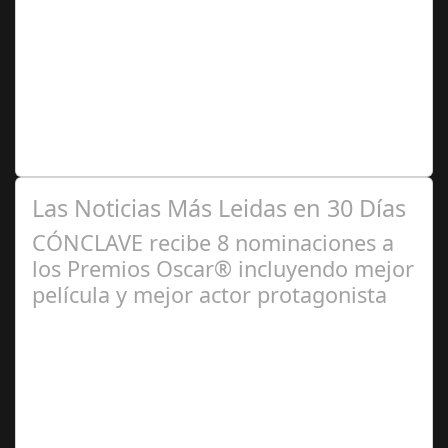
2024
Premio Especial: Letras originales para la visibilidad de
la mujer en el flamenco. Ventana Abierta. arte, cultura,
personas, una asociación…
Las Noticias Más Leidas en 30 Días
CÓNCLAVE recibe 8 nominaciones a
los Premios Oscar® incluyendo mejor
película y mejor actor protagonista
Ene 23,