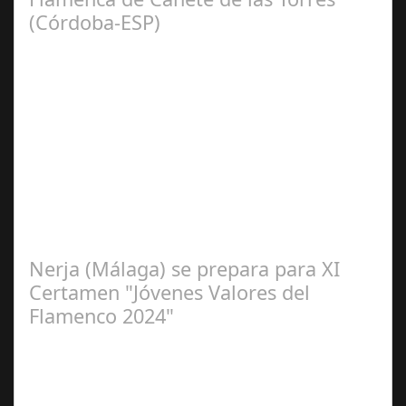
(Córdoba-ESP)
Sep 16,
2024
La cantaora Laura Vital, estará en la XLIV Noche
Flamenca de Cañete de las Torres. El 25 de Septiembre
de 2024. Organiza. Peña Cultural…
Nerja (Málaga) se prepara para XI
Certamen "Jóvenes Valores del
Flamenco 2024"
Ago 10,