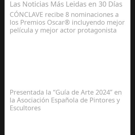
Las Noticias Más Leidas en 30 Días
CÓNCLAVE recibe 8 nominaciones a
los Premios Oscar® incluyendo mejor
película y mejor actor protagonista
Ene 23,
2025
Presentada la “Guía de Arte 2024” en
la Asociación Española de Pintores y
Escultores