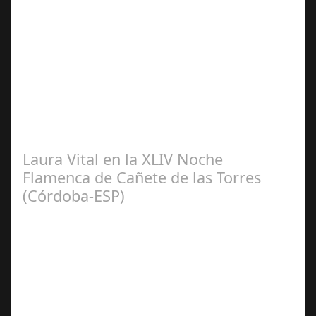
Sep 08,
2024
El pasado sábado 7 de septiembre, el emblemático
Teatro de la Axerquía de Córdoba se llenó de magia y
emoción con la presentación de Sergio…
Laura Vital en la XLIV Noche
Flamenca de Cañete de las Torres
(Córdoba-ESP)
Sep 16,