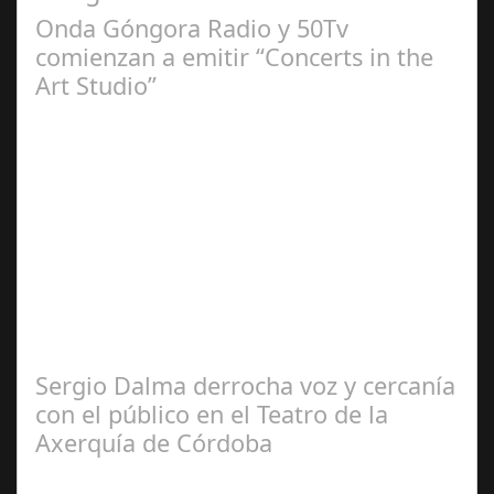
Onda Góngora Radio y 50Tv
comienzan a emitir “Concerts in the
Art Studio”
Sep 21,
2024
El programa pasa a integrarse en la programación
habitual de dichas cadenas de Radio y Televisión La
productora BSN ha llegado…
Sergio Dalma derrocha voz y cercanía
con el público en el Teatro de la
Axerquía de Córdoba