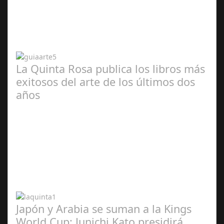
Abr 20,
2024
La Quinta Rosa publica los libros más
exitosos del arte de los últimos dos
años
Abr 20,
2024
Japón y Arabia se suman a la Kings
World Cup: Junichi Kato presidirá