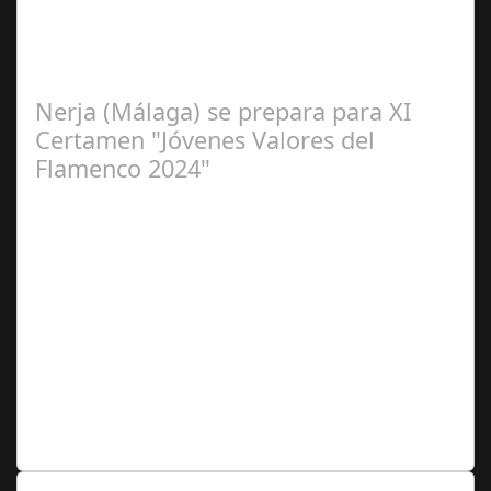
2024
La cantaora Laura Vital, estará en la XLIV Noche
Flamenca de Cañete de las Torres. El 25 de Septiembre
de 2024. Organiza. Peña Cultural…
Nerja (Málaga) se prepara para XI
Certamen "Jóvenes Valores del
Flamenco 2024"
Ago 10,
2024
Premio Especial: Letras originales para la visibilidad de
la mujer en el flamenco. Ventana Abierta. arte, cultura,
personas, una asociación…