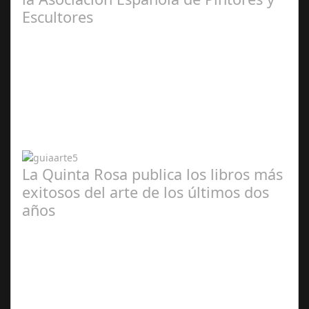
Escultores
Abr 20,
2024
La Quinta Rosa publica los libros más
exitosos del arte de los últimos dos
años
Abr 20,