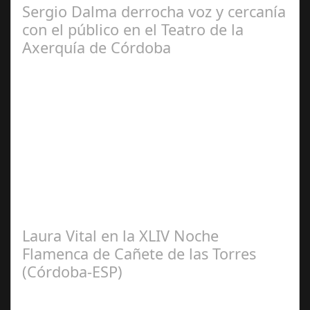
Sergio Dalma derrocha voz y cercanía
con el público en el Teatro de la
Axerquía de Córdoba
Sep 08,
2024
El pasado sábado 7 de septiembre, el emblemático
Teatro de la Axerquía de Córdoba se llenó de magia y
emoción con la presentación de Sergio…
Laura Vital en la XLIV Noche
Flamenca de Cañete de las Torres
(Córdoba-ESP)