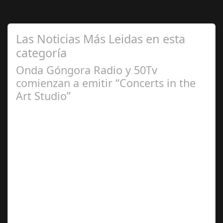
Las Noticias Más Leidas en esta
categoría
Onda Góngora Radio y 50Tv
comienzan a emitir “Concerts in the
Art Studio”
Sep 21,
2024
El programa pasa a integrarse en la programación
habitual de dichas cadenas de Radio y Televisión La
productora BSN ha llegado…