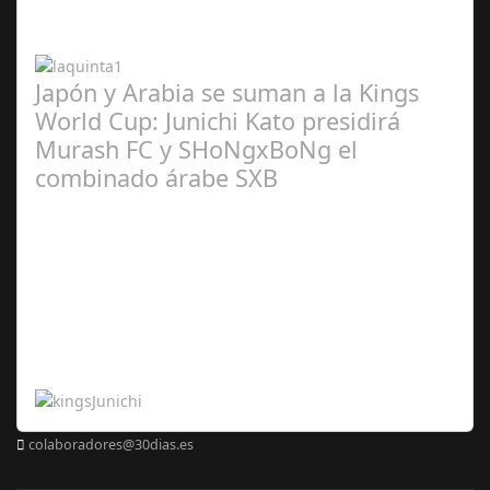
2024
Japón y Arabia se suman a la Kings
World Cup: Junichi Kato presidirá
Murash FC y SHoNgxBoNg el
combinado árabe SXB
Abr 20,
2024
colaboradores@30dias.es