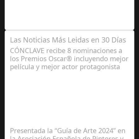
2024
Premio Especial: Letras originales para la visibilidad de
la mujer en el flamenco. Ventana Abierta. arte, cultura,
personas, una asociación…
Las Noticias Más Leidas en 30 Días
CÓNCLAVE recibe 8 nominaciones a
los Premios Oscar® incluyendo mejor
película y mejor actor protagonista
Ene 23,
2025
Presentada la “Guía de Arte 2024” en
la Asociación Española de Pintores y