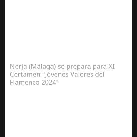
Sep 16,
2024
La cantaora Laura Vital, estará en la XLIV Noche
Flamenca de Cañete de las Torres. El 25 de Septiembre
de 2024. Organiza. Peña Cultural…
Nerja (Málaga) se prepara para XI
Certamen "Jóvenes Valores del
Flamenco 2024"
Ago 10,