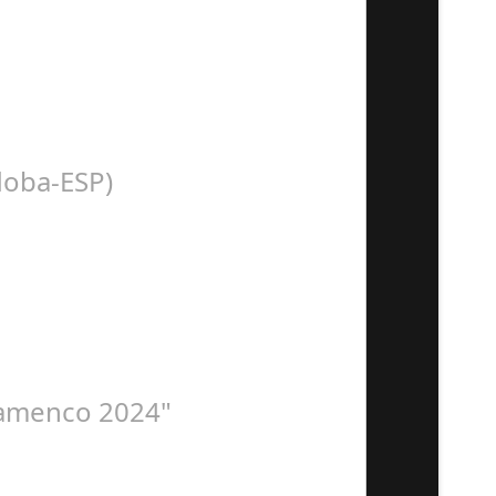
n con la presentación de Sergio…
doba-ESP)
 Organiza. Peña Cultural…
Flamenco 2024"