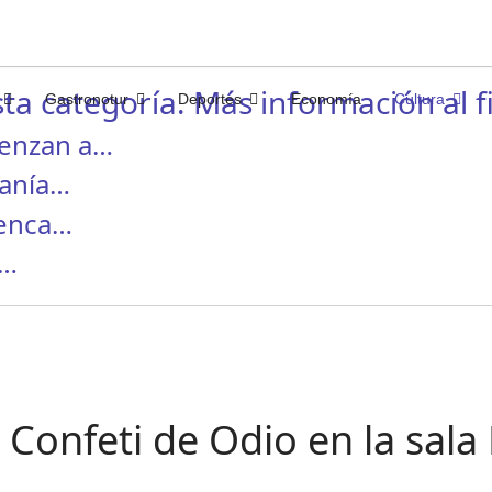
ta categoría. Más información al fi
Gastronotur
Deportes
Economía
Cultura
ienzan a…
canía…
menca…
I…
. Confeti de Odio en la sal