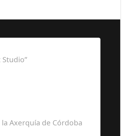
 Studio”
ora BSN ha llegado…
e la Axerquía de Córdoba