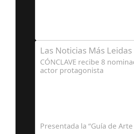
A
Premio Especial: Letras originales para la visi
Las Noticias Más Leidas
CÓNCLAVE recibe 8 nominaci
actor protagonista
E
Presentada la “Guía de Arte