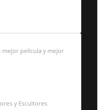
 personas, una asociación…
mejor película y mejor
ores y Escultores