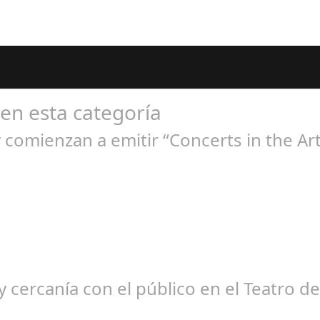
 en esta categoría
comienzan a emitir “Concerts in the Art
ep 21, 2024
ción habitual de dichas cadenas de Radio y Televisión La product
 cercanía con el público en el Teatro d