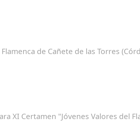
ep 08, 2024
tico Teatro de la Axerquía de Córdoba se llenó de magia y emoció
e Flamenca de Cañete de las Torres (Cór
ep 16, 2024
che Flamenca de Cañete de las Torres. El 25 de Septiembre de 2024.
para XI Certamen "Jóvenes Valores del 