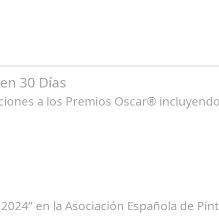
go 10, 2024
bilidad de la mujer en el flamenco. Ventana Abierta. arte, cultura,
 en 30 Días
ones a los Premios Oscar® incluyendo 
ne 23, 2025
 2024” en la Asociación Española de Pint