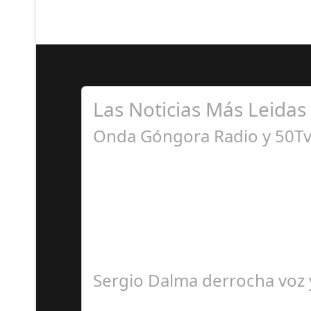
Las Noticias Más Leidas
Onda Góngora Radio y 50Tv 
S
El programa pasa a integrarse en la programa
Sergio Dalma derrocha voz y