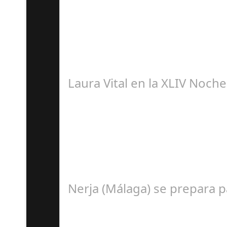
S
El pasado sábado 7 de septiembre, el emblemá
Laura Vital en la XLIV Noch
S
La cantaora Laura Vital, estará en la XLIV No
Nerja (Málaga) se prepara 