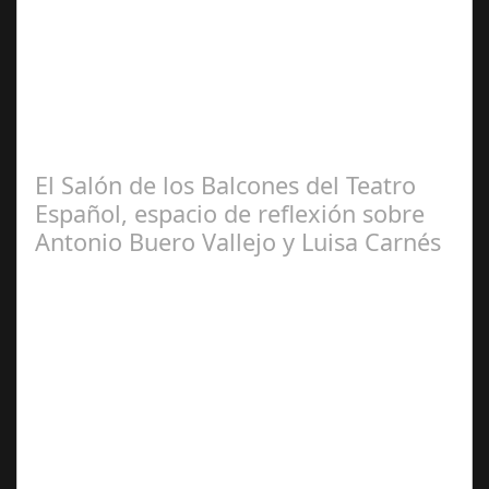
2025
La editorial “La Quinta Rosa” y el artista multidisciplinar
y crítico internacional cordobés, Francisco Arroyo
Ceballos, presentaron en el…
El Salón de los Balcones del Teatro
Español, espacio de reflexión sobre
Antonio Buero Vallejo y Luisa Carnés
Ene 26,
2025
Las figuras de ambos autores serán protagonistas de
actividades como coloquios y espectáculos, que