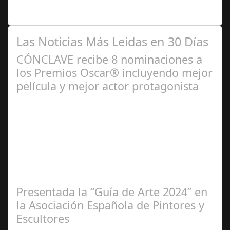
complementan la programación de sus…
Las Noticias Más Leidas en 30 Días
CÓNCLAVE recibe 8 nominaciones a
los Premios Oscar® incluyendo mejor
película y mejor actor protagonista
Ene 23,
2025
Presentada la “Guía de Arte 2024” en
la Asociación Española de Pintores y
Escultores