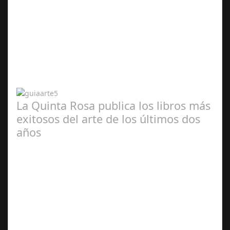
Abr 20,
2024
La Quinta Rosa publica los libros más
exitosos del arte de los últimos dos
años
Abr 20,
2024