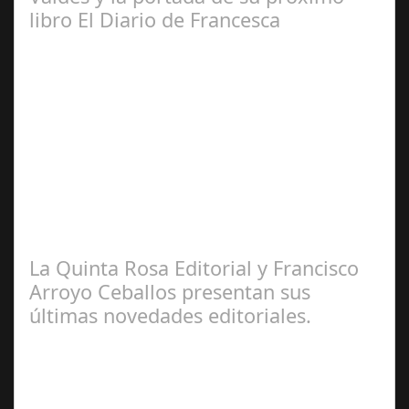
libro El Diario de Francesca
Abr 20,
2025
Por. Fernando Alonso Barahona escritor, periodista,
abogado y crítico cinematográfico, español. Valdés nació
en La Habana, Cuba, de padre…
La Quinta Rosa Editorial y Francisco
Arroyo Ceballos presentan sus
últimas novedades editoriales.
Ene 31,