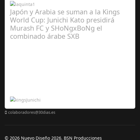
Japón y Arabia se suman a la Kings
World Cup: Junichi Kato presidirá
Murash FC y SHoNgxBoNg el
combinado árabe SXB
Abr 20,
2024
colaboradores@30dias.es
© 2026 Nuevo Diseño 2026. BSN Producciones