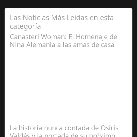
Las Noticias Más Leidas en esta
categoría
Canasteri Woman: El Homenaje de
Nina Alemania a las amas de casa
Dic 02,
2024
Detrás de “Canasteri Woman” hay una superheroína que
nos salva la vida, y que nos salva como sociedad. Es el
reflejo de ese trabajo tan…
La historia nunca contada de Osiris
Valdés y la portada de su próximo