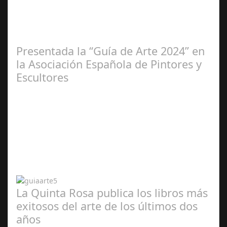
2025
Presentada la “Guía de Arte 2024” en
la Asociación Española de Pintores y
Escultores
Abr 20,
2024
La Quinta Rosa publica los libros más
exitosos del arte de los últimos dos
años