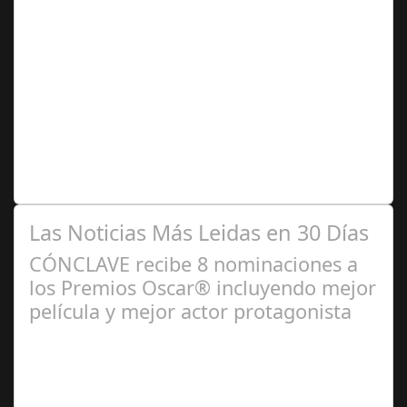
Abr 05,
2025
Todos los días se parecen porque en ellos despierta y
duerme el mismo cuerpo. Observa a través de la
ventana el mismo paisaje y sus…
Las Noticias Más Leidas en 30 Días
CÓNCLAVE recibe 8 nominaciones a
los Premios Oscar® incluyendo mejor
película y mejor actor protagonista
Ene 23,