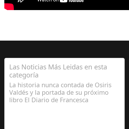
Las Noticias Más Leidas en esta
categoría
La historia nunca contada de Osiris
Valdés y la portada de su próximo
libro El Diario de Francesca
Abr 20,