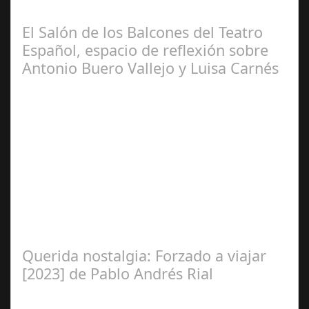
y crítico internacional cordobés, Francisco Arroyo
Ceballos, presentaron en el…
El Salón de los Balcones del Teatro
Español, espacio de reflexión sobre
Antonio Buero Vallejo y Luisa Carnés
Ene 26,
2025
Las figuras de ambos autores serán protagonistas de
actividades como coloquios y espectáculos, que
complementan la programación de sus…
Querida nostalgia: Forzado a viajar
[2023] de Pablo Andrés Rial