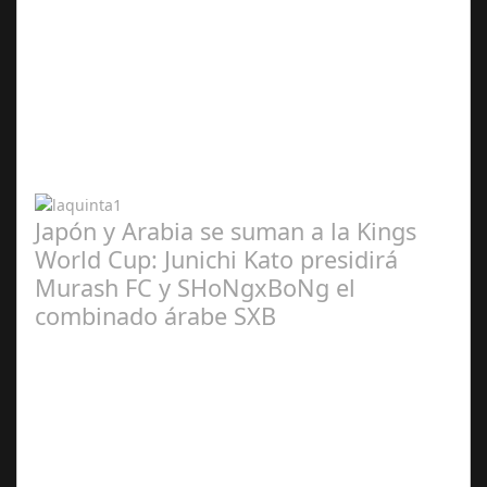
Abr 20,
2024
Japón y Arabia se suman a la Kings
World Cup: Junichi Kato presidirá
Murash FC y SHoNgxBoNg el
combinado árabe SXB
Abr 20,