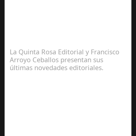
2025
Por. Fernando Alonso Barahona escritor, periodista,
abogado y crítico cinematográfico, español. Valdés nació
en La Habana, Cuba, de padre…
La Quinta Rosa Editorial y Francisco
Arroyo Ceballos presentan sus
últimas novedades editoriales.
Ene 31,
2025
La editorial “La Quinta Rosa” y el artista multidisciplinar