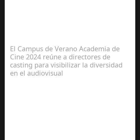
2024
Se celebra la presentación oficial del 3.º Festival de
Magia de Terrassa (segunda edición), que este año
incorpora como gran novedad el…
El Campus de Verano Academia de
Cine 2024 reúne a directores de
casting para visibilizar la diversidad
en el audiovisual
Jun 28,
2024
Dirección de casting, intérpretes y activistas en