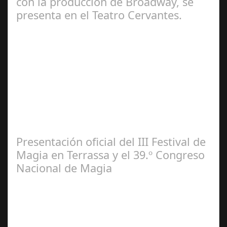
con la producción de Broadway, se
presenta en el Teatro Cervantes.
Jul 17, 2024
El escenario municipal recibe desde mañana hasta el 4
de agosto 22 funciones de la misma producción que se
puede contemplar actualmente en…
Presentación oficial del III Festival de
Magia en Terrassa y el 39.º Congreso
Nacional de Magia
Jun 21,