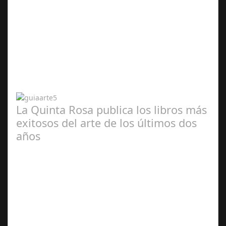
Abr 20,
2024
La Quinta Rosa publica los libros más
exitosos del arte de los últimos dos
años
Abr 20,