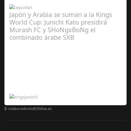
2024
Japón y Arabia se suman a la Kings
World Cup: Junichi Kato presidirá
Murash FC y SHoNgxBoNg el
combinado árabe SXB
Abr 20,
2024
colaboradores@30dias.es