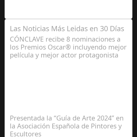
diversidad han trabajado conjuntamente en el marco de
esta iniciativa, organizada por la…
Las Noticias Más Leidas en 30 Días
CÓNCLAVE recibe 8 nominaciones a
los Premios Oscar® incluyendo mejor
película y mejor actor protagonista
Ene 23,
2025
Presentada la “Guía de Arte 2024” en
la Asociación Española de Pintores y
Escultores