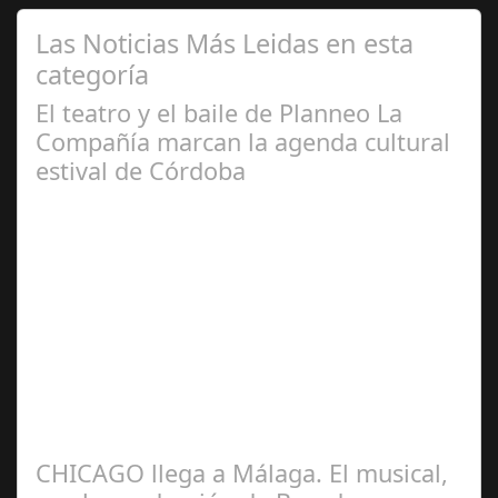
Las Noticias Más Leidas en esta
categoría
El teatro y el baile de Planneo La
Compañía marcan la agenda cultural
estival de Córdoba
Jun 24,
2024
El próximo 25 de junio y durante todo el mes de julio los
artistas seleccionados presentarán en Córdoba sus
recientes creaciones Los…
CHICAGO llega a Málaga. El musical,