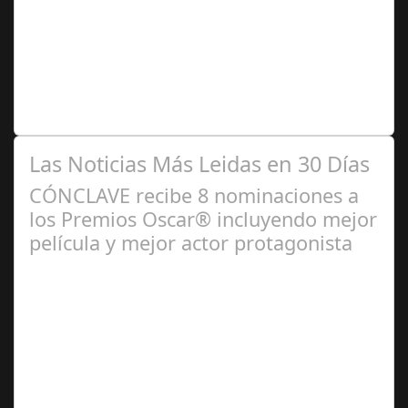
2024
Dirección de casting, intérpretes y activistas en
diversidad han trabajado conjuntamente en el marco de
esta iniciativa, organizada por la…
Las Noticias Más Leidas en 30 Días
CÓNCLAVE recibe 8 nominaciones a
los Premios Oscar® incluyendo mejor
película y mejor actor protagonista
Ene 23,