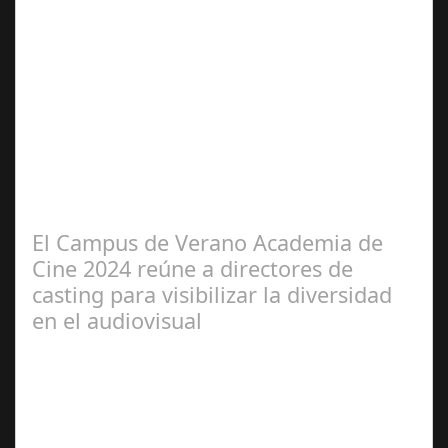
Jun 21,
2024
Se celebra la presentación oficial del 3.º Festival de
Magia de Terrassa (segunda edición), que este año
incorpora como gran novedad el…
El Campus de Verano Academia de
Cine 2024 reúne a directores de
casting para visibilizar la diversidad
en el audiovisual
Jun 28,