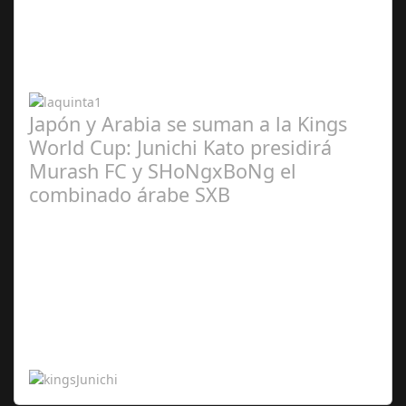
Abr 20,
2024
Japón y Arabia se suman a la Kings
World Cup: Junichi Kato presidirá
Murash FC y SHoNgxBoNg el
combinado árabe SXB
Abr 20,
2024