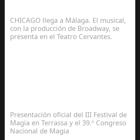
artistas seleccionados presentarán en Córdoba sus
recientes creaciones Los…
CHICAGO llega a Málaga. El musical,
con la producción de Broadway, se
presenta en el Teatro Cervantes.
Jul 17, 2024
El escenario municipal recibe desde mañana hasta el 4
de agosto 22 funciones de la misma producción que se
puede contemplar actualmente en…
Presentación oficial del III Festival de
Magia en Terrassa y el 39.º Congreso
Nacional de Magia