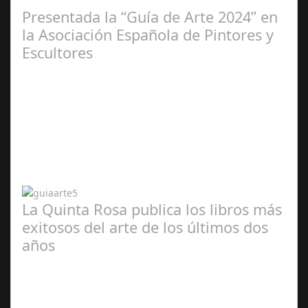
2025
Presentada la “Guía de Arte 2024” en
la Asociación Española de Pintores y
Escultores
Abr 20,
2024
La Quinta Rosa publica los libros más
exitosos del arte de los últimos dos
años