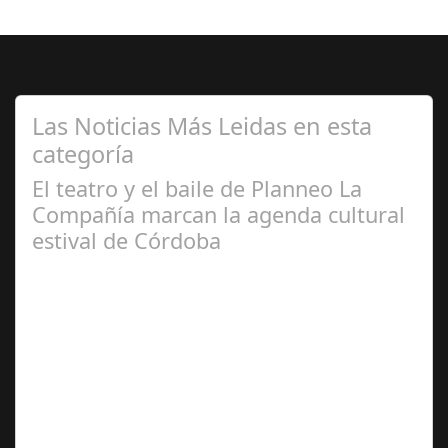
Las Noticias Más Leidas en esta
categoría
El teatro y el baile de Planneo La
Compañía marcan la agenda cultural
estival de Córdoba
Jun 24,
2024
El próximo 25 de junio y durante todo el mes de julio los