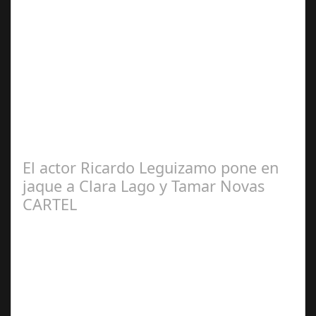
Ene 23,
2025
CÓNCLAVE se alza como una de las película más
nominada en los Premios Oscar® recibiendo 8
nominaciones incluyendo mejor película, mejor…
El actor Ricardo Leguizamo pone en
jaque a Clara Lago y Tamar Novas
CARTEL
Jun 20,