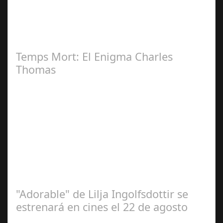
2024
Ricardo Leguizamo encarna al "Villano" en la Nueva
Serie de Netflix "Clanes", rodada en Galicia "Clanes" la
nueva y esperada serie de…
Temps Mort: El Enigma Charles
Thomas
Jul 07, 2025
Documental desvela la desaparición del legendario
jugador del Barça en los 70, estreno 12 de septiembre El
12 de septiembre llega a los…
"Adorable" de Lilja Ingolfsdottir se
estrenará en cines el 22 de agosto