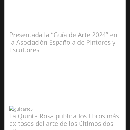
Ene 23,
2025
Presentada la “Guía de Arte 2024” en
la Asociación Española de Pintores y
Escultores
Abr 20,
2024
La Quinta Rosa publica los libros más
exitosos del arte de los últimos dos