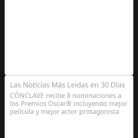
Jun 14,
2025
La película de la directora noruega ha sido una de las
sorpresas del año. Ganó 5 premios en la pasada edición
del Festival Karlovy Vary,…
Las Noticias Más Leidas en 30 Días
CÓNCLAVE recibe 8 nominaciones a
los Premios Oscar® incluyendo mejor
película y mejor actor protagonista