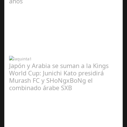
años
Abr 20,
2024
Japón y Arabia se suman a la Kings
World Cup: Junichi Kato presidirá
Murash FC y SHoNgxBoNg el
combinado árabe SXB
Abr 20,