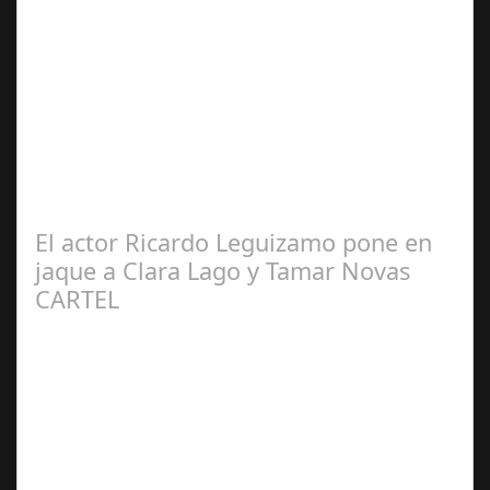
Ene 23,
2025
CÓNCLAVE se alza como una de las película más
nominada en los Premios Oscar® recibiendo 8
nominaciones incluyendo mejor película, mejor…
El actor Ricardo Leguizamo pone en
jaque a Clara Lago y Tamar Novas
CARTEL
Jun 20,