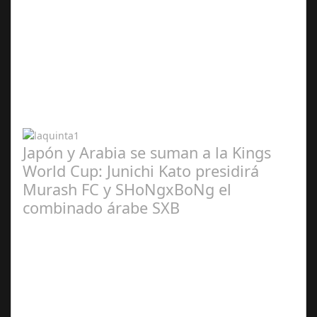
Abr 20,
2024
Japón y Arabia se suman a la Kings
World Cup: Junichi Kato presidirá
Murash FC y SHoNgxBoNg el
combinado árabe SXB
Abr 20,