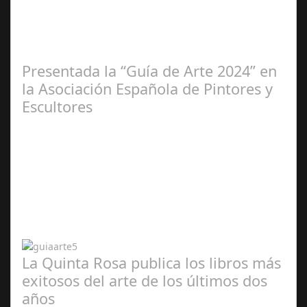
2025
Presentada la “Guía de Arte 2024” en
la Asociación Española de Pintores y
Escultores
Abr 20,
2024
La Quinta Rosa publica los libros más
exitosos del arte de los últimos dos
años