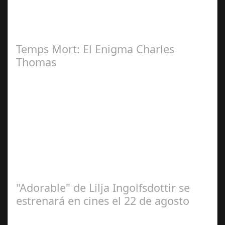
2024
Ricardo Leguizamo encarna al "Villano" en la Nueva
Serie de Netflix "Clanes", rodada en Galicia "Clanes" la
nueva y esperada serie de…
Temps Mort: El Enigma Charles
Thomas
Jul 07, 2025
Documental desvela la desaparición del legendario
jugador del Barça en los 70, estreno 12 de septiembre El
12 de septiembre llega a los…
"Adorable" de Lilja Ingolfsdottir se
estrenará en cines el 22 de agosto