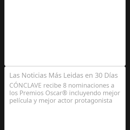
Jun 14,
2025
La película de la directora noruega ha sido una de las
sorpresas del año. Ganó 5 premios en la pasada edición
del Festival Karlovy Vary,…
Las Noticias Más Leidas en 30 Días
CÓNCLAVE recibe 8 nominaciones a
los Premios Oscar® incluyendo mejor
película y mejor actor protagonista
Ene 23,