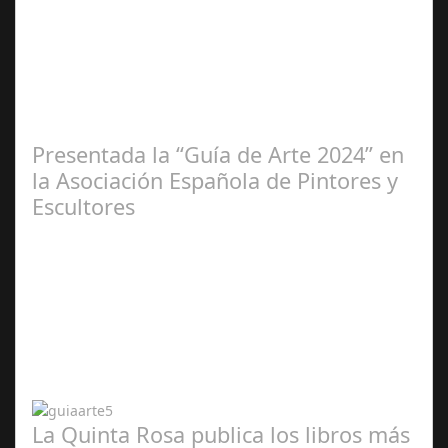
Ene 23,
2025
Presentada la “Guía de Arte 2024” en
la Asociación Española de Pintores y
Escultores
Abr 20,
2024
La Quinta Rosa publica los libros más