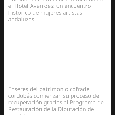
el Hotel Averroes: un encuentro
histórico de mujeres artistas
andaluzas
Jun 19,
2025
El pasado fin de semana, el Hotel Averroes, conocido
como el hotel de la cultura en Córdoba, se convirtió en el
epicentro de un evento…
Enseres del patrimonio cofrade
cordobés comienzan su proceso de
recuperación gracias al Programa de
Restauración de la Diputación de