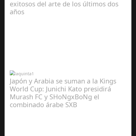
exitosos del arte de los últimos dos
años
Abr 20,
2024
Japón y Arabia se suman a la Kings
World Cup: Junichi Kato presidirá
Murash FC y SHoNgxBoNg el
combinado árabe SXB
Abr 20,