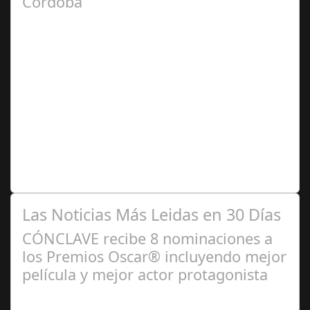
Córdoba
Feb 27,
2025
El Instituto Andaluz de Patrimonio Histórico (IAPH) y un
taller de restauración textil sevillano están realizando
trabajos en túnicas,…
Las Noticias Más Leidas en 30 Días
CÓNCLAVE recibe 8 nominaciones a
los Premios Oscar® incluyendo mejor
película y mejor actor protagonista