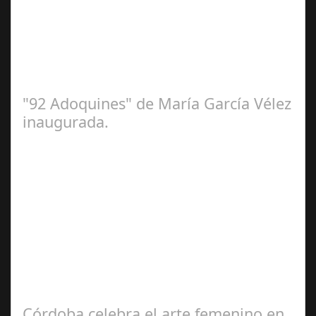
2025
Se ha inaugurado la exposición 'El Carnaval de Cádiz a
lápiz' de Irene Vélez que ha tenido lugar este viernes en
la Casa del Carnaval. Una…
"92 Adoquines" de María García Vélez
inaugurada.
Feb 27,
2025
La Exposición '92 adoquines' de la artista gaditana María
García Vélez, que el Ayuntamiento de Cádiz ha
inaugurado este jueves en la…
Córdoba celebra el arte femenino en