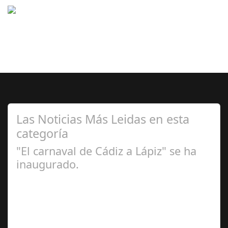
Las Noticias Más Leidas en esta
categoría
"El carnaval de Cádiz a Lápiz" se ha
inaugurado.
Feb 16,