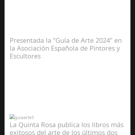
Ene 23,
2025
Presentada la “Guía de Arte 2024” en
la Asociación Española de Pintores y
Escultores
Abr 20,
2024
La Quinta Rosa publica los libros más
exitosos del arte de los últimos dos