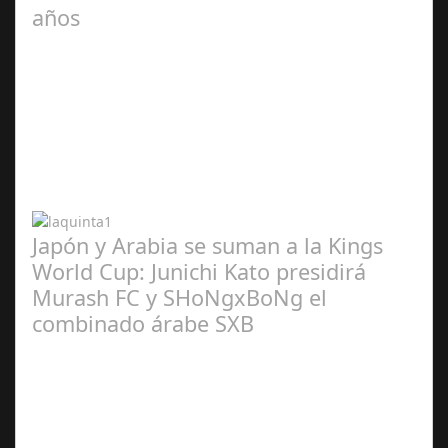
años
Abr 20,
2024
Japón y Arabia se suman a la Kings
World Cup: Junichi Kato presidirá
Murash FC y SHoNgxBoNg el
combinado árabe SXB
Abr 20,