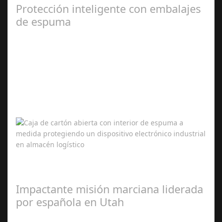
Protección inteligente con embalajes
de espuma
Mar 11,
2026
En sectores industriales donde cada envío puede
contener equipos electrónicos, componentes mecánicos
o dispositivos médicos de alto valor,…
Impactante misión marciana liderada
por española en Utah