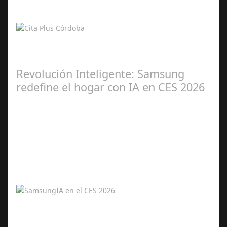
2026
Kioscos y web 24/7 reducen esperas y facilitan gestiones
en la ciudad Cita Plus llega para transformar la atención
social en Córdoba: una…
Revolución Inteligente: Samsung
redefine el hogar con IA en CES 2026
Ene 06,
2026
Samsung presenta una experiencia integral y conectada
con inteligencia artificial en sus productos estrella de
2026. La inteligencia…