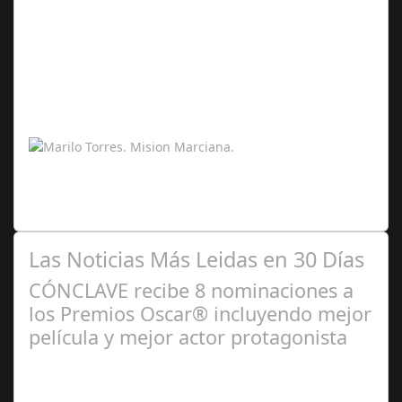
Feb 14,
2026
La misión marciana simulada que ha tenido lugar en la
Mars Desert Research Station, en pleno desierto de
Utah, ha supuesto un antes y un…
Las Noticias Más Leidas en 30 Días
CÓNCLAVE recibe 8 nominaciones a
los Premios Oscar® incluyendo mejor
película y mejor actor protagonista