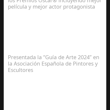
los Premios Oscar® incluyendo mejor
película y mejor actor protagonista
Ene 23,
2025
Presentada la “Guía de Arte 2024” en
la Asociación Española de Pintores y
Escultores
Abr 20,