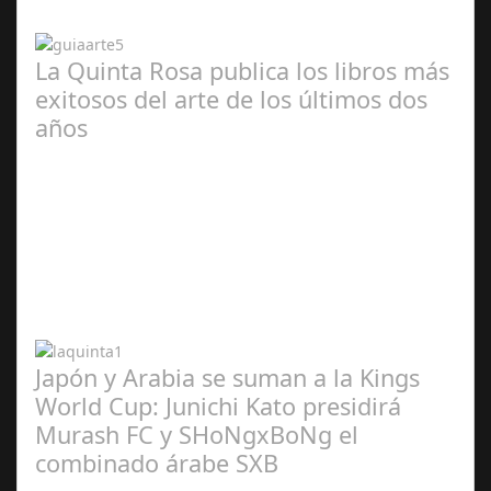
2024
La Quinta Rosa publica los libros más
exitosos del arte de los últimos dos
años
Abr 20,
2024
Japón y Arabia se suman a la Kings
World Cup: Junichi Kato presidirá
Murash FC y SHoNgxBoNg el
combinado árabe SXB