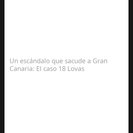
Dic 17,
2024
#revista30dias #colaborandoporcórdoba
#diputacióndecórdoba Hoy la Diputación de Córdoba ha
realizado su tradicional desayuno con la prensa…
Un escándalo que sacude a Gran
Canaria: El caso 18 Lovas
Sep 27,
2024
En el corazón de Gran Canaria, un escándalo legal de