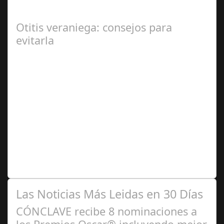
gran magnitud ha sacudido a la sociedad. El caso 18
Lovas, como se le conoce, ha…
Otitis veraniega: consejos para
evitarla
Ago 04,
2024
Se trata de una infección especialmente común entre los
niños y bebés durante el verano Joan Francesc Horvath,
responsable de Audiología en…
Las Noticias Más Leidas en 30 Días
CÓNCLAVE recibe 8 nominaciones a