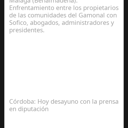
Málaga (Benalmadena):
Enfrentamiento entre los propietarios
de las comunidades del Gamonal con
Sofico, abogados, administradores y
presidentes.
Jul 31, 2024
La Mala fe de Sofico La negligencia de los abogados de
las comunidades. En el año 2015, la empresa SOFICO
INVERSIONES, sorprende a las…
Córdoba: Hoy desayuno con la prensa
en diputación