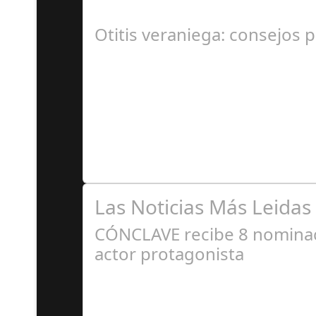
En el corazón de Gran Canaria, un escándalo l
Otitis veraniega: consejos p
A
Se trata de una infección especialmente comú
Las Noticias Más Leidas
CÓNCLAVE recibe 8 nominaci
actor protagonista