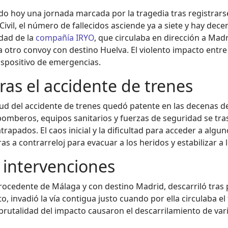
ido hoy una jornada marcada por la tragedia tras registrar
ivil, el número de fallecidos asciende ya a siete y hay dec
idad de la
compañía IRYO
, que circulaba en dirección a Madr
a otro convoy con destino Huelva. El violento impacto ent
ispositivo de emergencias.
ras el accidente de trenes
ud del accidente de trenes quedó patente en las decenas de 
omberos, equipos sanitarios y fuerzas de seguridad se tra
pados. El caos inicial y la dificultad para acceder a algu
s a contrarreloj para evacuar a los heridos y estabilizar a 
 intervenciones
procedente de Málaga y con destino Madrid, descarriló tras
invadió la vía contigua justo cuando por ella circulaba el
la brutalidad del impacto causaron el descarrilamiento de v