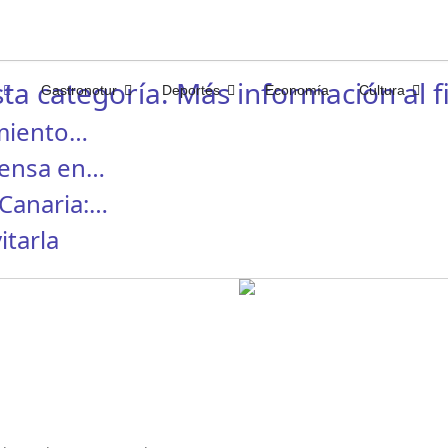
ta categoría. Más información al fi
Gastronotur
Deportes
Economía
Cultura
miento…
rensa en…
Canaria:…
itarla