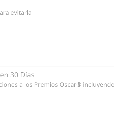
egal de gran magnitud ha sacudido a la sociedad. El caso 18 Lovas
ara evitarla
go 04, 2024
n entre los niños y bebés durante el verano Joan Francesc Horvath
 en 30 Días
ones a los Premios Oscar® incluyendo 