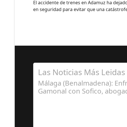
El accidente de trenes en Adamuz ha dejado
en seguridad para evitar que una catástrofe 
Las Noticias Más Leidas
Málaga (Benalmadena): Enfr
Gamonal con Sofico, abogad
Ju