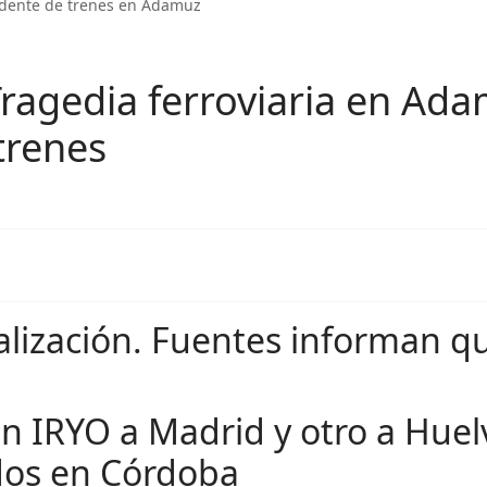
idente de trenes en Adamuz
 Tragedia ferroviaria en Ad
trenes
alización. Fuentes informan q
en IRYO a Madrid y otro a Huel
dos en Córdoba