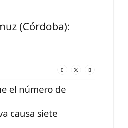
amuz (Córdoba):
ue el número de
va causa siete