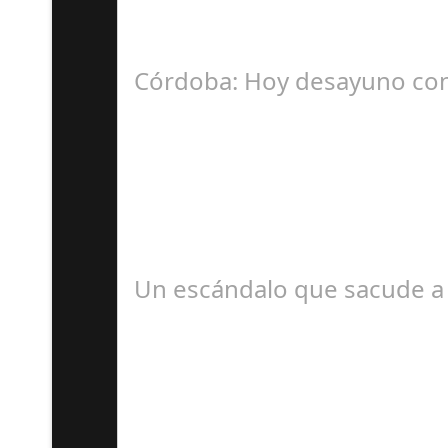
La Mala fe de Sofico La negligencia de los a
Córdoba: Hoy desayuno con
D
#revista30dias #colaborandoporcórdoba #dipu
Un escándalo que sacude a 
S