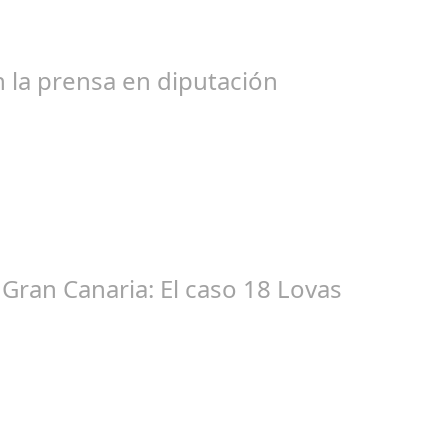
bogados de las comunidades. En el año 2015, la empresa SOFICO IN
 la prensa en diputación
ic 17, 2024
tacióndecórdoba Hoy la Diputación de Córdoba ha realizado su tr
Gran Canaria: El caso 18 Lovas
ep 27, 2024