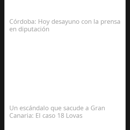
La Mala fe de Sofico La negligencia de los abogados de
las comunidades. En el año 2015, la empresa SOFICO
INVERSIONES, sorprende a las…
Córdoba: Hoy desayuno con la prensa
en diputación
Dic 17,
2024
#revista30dias #colaborandoporcórdoba
#diputacióndecórdoba Hoy la Diputación de Córdoba ha
realizado su tradicional desayuno con la prensa…
Un escándalo que sacude a Gran
Canaria: El caso 18 Lovas