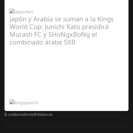
2024
Japón y Arabia se suman a la Kings
World Cup: Junichi Kato presidirá
Murash FC y SHoNgxBoNg el
combinado árabe SXB
Abr 20,
2024
colaboradores@30dias.es