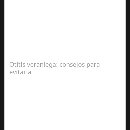
Sep 27,
2024
En el corazón de Gran Canaria, un escándalo legal de
gran magnitud ha sacudido a la sociedad. El caso 18
Lovas, como se le conoce, ha…
Otitis veraniega: consejos para
evitarla
Ago 04,
2024